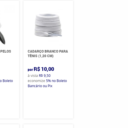
 PELOS
CADARÇO BRANCO PARA
TÊNIS (1,20 CM)
0
R$ 10,00
por
à vista
R$ 9,50
o Boleto
economize
5%
no Boleto
Bancário ou Pix