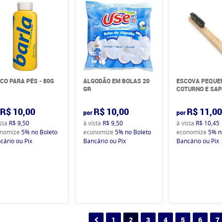
CO PARA PÉS - 80G
ALGODÃO EM BOLAS 20
ESCOVA PEQUE
GR
COTURNO E SA
R$ 10,00
R$ 10,00
R$ 11,0
por
por
ista
R$ 9,50
à vista
R$ 9,50
à vista
R$ 10,45
nomize
5%
no Boleto
economize
5%
no Boleto
economize
5%
n
cário ou Pix
Bancário ou Pix
Bancário ou Pix
1
2
3
4
5
6
7