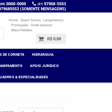
0000-0000
97968-5553
(00)
(21)
 979685553 (SOMENTE MENSAGENS)
Home
Quem Somos
Lançamentos
Promoções
Onde estamos
Meus Pedidos
R$ 0,00
S DE CORNETA
HIERARQUIA
CAMPAMENTO
APOIO JURÍDICO
UADROS & ESPECIALIDADES