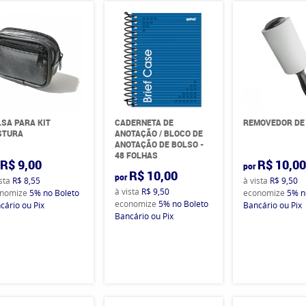
SA PARA KIT
CADERNETA DE
REMOVEDOR DE
STURA
ANOTAÇÃO / BLOCO DE
ANOTAÇÃO DE BOLSO -
48 FOLHAS
R$ 9,00
R$ 10,0
por
R$ 10,00
por
ista
R$ 8,55
à vista
R$ 9,50
à vista
R$ 9,50
nomize
5%
no Boleto
economize
5%
n
economize
5%
no Boleto
cário ou Pix
Bancário ou Pix
Bancário ou Pix