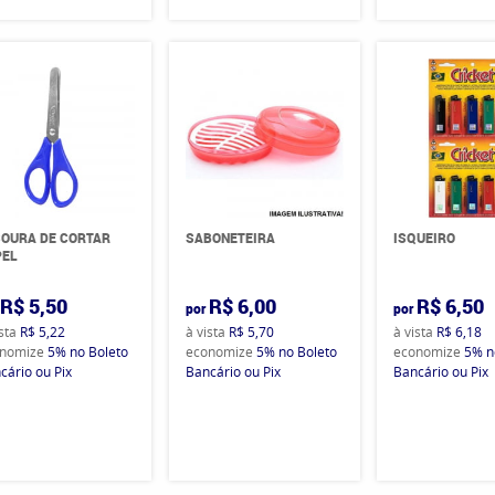
OURA DE CORTAR
SABONETEIRA
ISQUEIRO
PEL
R$ 5,50
R$ 6,00
R$ 6,50
por
por
ista
R$ 5,22
à vista
R$ 5,70
à vista
R$ 6,18
nomize
5%
no Boleto
economize
5%
no Boleto
economize
5%
n
cário ou Pix
Bancário ou Pix
Bancário ou Pix