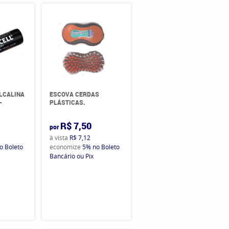
ALCALINA
ESCOVA CERDAS
-
PLÁSTICAS.
R$ 7,50
por
à vista
R$ 7,12
o Boleto
economize
5%
no Boleto
Bancário ou Pix