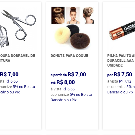
SOURA DOBRÁVEL DE
DONUTS PARA COQUE
PILHA PALITO 
STURA
DURACELL AAA 
UNIDADE
R$ 7,00
R$ 7,00
R$ 7,50
a partir de
por
R$ 8,00
ista
R$ 6,65
à vista
R$ 7,12
até
nomize
5%
no Boleto
economize
5%
n
à vista
R$ 6,65
cário ou Pix
Bancário ou Pix
economize
5%
no Boleto
Bancário ou Pix