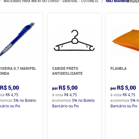
ORDE
MATERIAIS PARA INÍCIO DO CURSO - ENXOVAL - COTONETE
RM2 MARINHA
ISEIRA 0.7 MARIPEL
CABIDE PRETO
FLANELA
 ONDA
ANTIDESLIZANTE
R$ 5,00
R$ 5,00
R$ 5,00
por
por
ista
R$ 4,75
à vista
R$ 4,75
à vista
R$ 4,75
nomize
5%
no Boleto
economize
5%
no Boleto
economize
5%
n
cário ou Pix
Bancário ou Pix
Bancário ou Pix