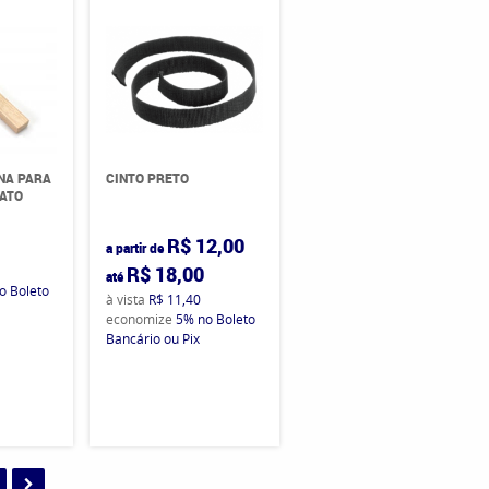
NA PARA
CINTO PRETO
PATO
0
R$ 12,00
a partir de
R$ 18,00
até
o Boleto
à vista
R$ 11,40
economize
5%
no Boleto
Bancário ou Pix