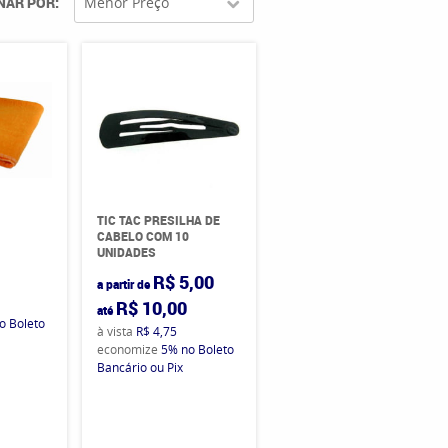
NAR POR
Menor Preço
TIC TAC PRESILHA DE
CABELO COM 10
UNIDADES
R$ 5,00
a partir de
R$ 10,00
até
o Boleto
à vista
R$ 4,75
economize
5%
no Boleto
Bancário ou Pix