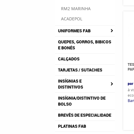
RM2 MARINHA
ACADEPOL
UNIFORMES FAB
QUEPES, GORROS, BIBICOS
E BONÉS
CALÇADOS
TES
PA
TARJETAS / SUTACHES
INSÍGNIAS E
por
DISTINTIVOS
à v
eco
INSÍGNIA/DISTINTIVO DE
Ban
BOLSO
BREVÊS DE ESPECIALIDADE
PLATINAS FAB