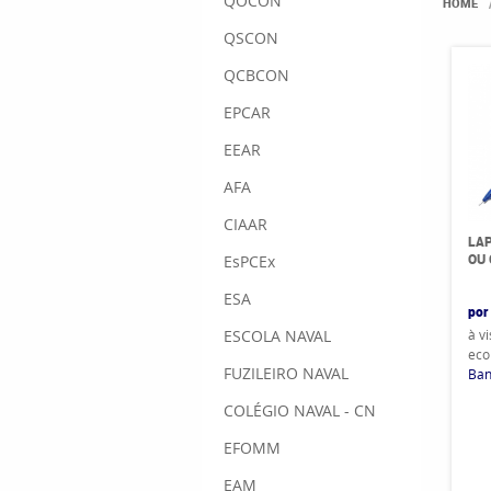
QOCON
HOME
QSCON
QCBCON
EPCAR
EEAR
AFA
CIAAR
LAP
OU
EsPCEx
ESA
por
à v
ESCOLA NAVAL
eco
FUZILEIRO NAVAL
Ban
COLÉGIO NAVAL - CN
EFOMM
EAM