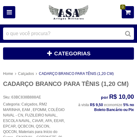
0
CATEGORIAS
Home
Calçados
CADARÇO BRANCO PARA TÊNIS (1,20 CM)
CADARÇO BRANCO PARA TÊNIS (1,20 CM)
R$ 10,00
por
Sku:
63BC838B888AE
Categoria:
Calçados
,
RM2
à vista
R$ 9,50
economize
5%
no
MARINHA
,
EAM
,
EFOMM
,
COLÉGIO
Boleto Bancário ou Pix
NAVAL - CN
,
FUZILEIRO NAVAL
,
ESCOLA NAVAL
,
CIAAR
,
AFA
,
EEAR
,
EPCAR
,
QCBCON
,
QSCON
,
QOCON
,
Materiais para Início do