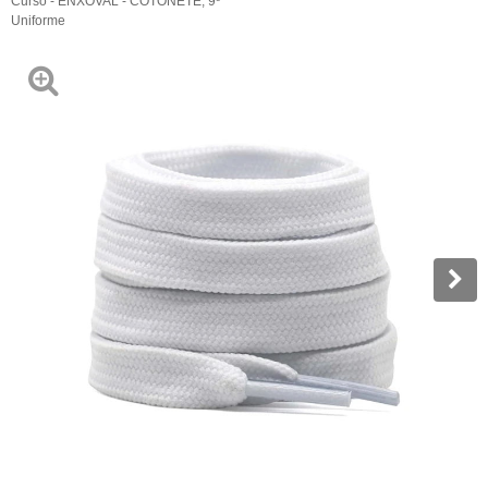
Curso - ENXOVAL - COTONETE
,
9º
Uniforme