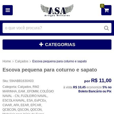
0
CATEGORIAS
Home
Calçados
Escova pequena para coturno e sapato
Escova pequena para coturno e sapato
R$ 11,00
por
Sku:
594ABB1630A03
Categoria:
Calçados
,
RM2
à vista
R$ 10,45
economize
5%
no
MARINHA
,
EAM
,
EFOMM
,
COLÉGIO
Boleto Bancário ou Pix
NAVAL - CN
,
FUZILEIRO NAVAL
,
ESCOLA NAVAL
,
ESA
,
EsPCEx
,
CIAAR
,
AFA
,
EEAR
,
EPCAR
,
QCBCON
,
QSCON
,
QOCON
,