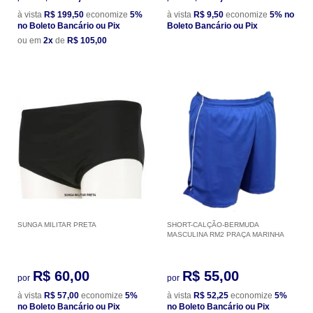
à vista
R$ 199,50
economize
5%
à vista
R$ 9,50
economize
5%
no
no Boleto Bancário ou Pix
Boleto Bancário ou Pix
ou em
2x
de
R$ 105,00
SUNGA MILITAR PRETA
SHORT-CALÇÃO-BERMUDA
MASCULINA RM2 PRAÇA MARINHA
R$ 60,00
R$ 55,00
por
por
à vista
R$ 57,00
economize
5%
à vista
R$ 52,25
economize
5%
no Boleto Bancário ou Pix
no Boleto Bancário ou Pix