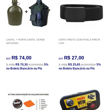
CANTIL + PORTA CANTIL VERDE
CINTO PRETO COM FIVELA PRETA
NACIONAL
LISA
R$ 74,00
R$ 27,00
por
por
à vista
R$ 70,30
economize
5%
à vista
R$ 25,65
economize
5%
no Boleto Bancário ou Pix
no Boleto Bancário ou Pix