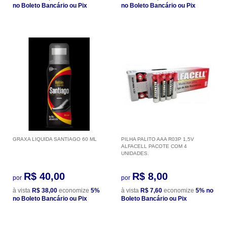
no Boleto Bancário ou Pix
no Boleto Bancário ou Pix
GRAXA LIQUIDA SANTIAGO 60 ML
PILHA PALITO AAA R03P 1,5V
ALFACELL PACOTE COM 4
UNIDADES.
R$ 40,00
R$ 8,00
por
por
à vista
R$ 38,00
economize
5%
à vista
R$ 7,60
economize
5%
no
no Boleto Bancário ou Pix
Boleto Bancário ou Pix