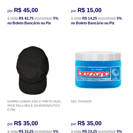
R$ 45,00
R$ 15,00
por
por
à vista
R$ 42,75
economize
5%
à vista
R$ 14,25
economize
5%
no Boleto Bancário ou Pix
no Boleto Bancário ou Pix
GORRO CAMUFLADO E PRETO DUAL
GEL FIXADOR
FACE PALA MOLE DA AERONÁUTICA
E PM
R$ 35,00
R$ 35,00
por
por
à vista
R$ 33,25
economize
5%
à vista
R$ 33,25
economize
5%