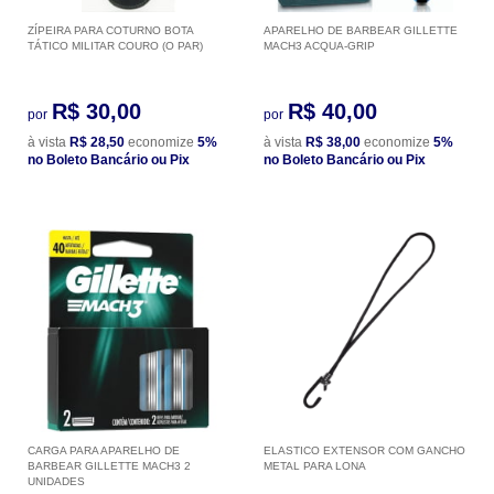
ZÍPEIRA PARA COTURNO BOTA
APARELHO DE BARBEAR GILLETTE
TÁTICO MILITAR COURO (O PAR)
MACH3 ACQUA-GRIP
R$ 30,00
R$ 40,00
por
por
à vista
R$ 28,50
economize
5%
à vista
R$ 38,00
economize
5%
no Boleto Bancário ou Pix
no Boleto Bancário ou Pix
CARGA PARA APARELHO DE
ELASTICO EXTENSOR COM GANCHO
BARBEAR GILLETTE MACH3 2
METAL PARA LONA
UNIDADES