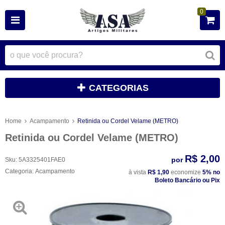
0
CATEGORIAS
Home
Acampamento
Retinida ou Cordel Velame (METRO)
Retinida ou Cordel Velame (METRO)
R$ 2,00
por
Sku:
5A3325401FAE0
Categoria:
Acampamento
à vista
R$ 1,90
economize
5%
no
Boleto Bancário ou Pix