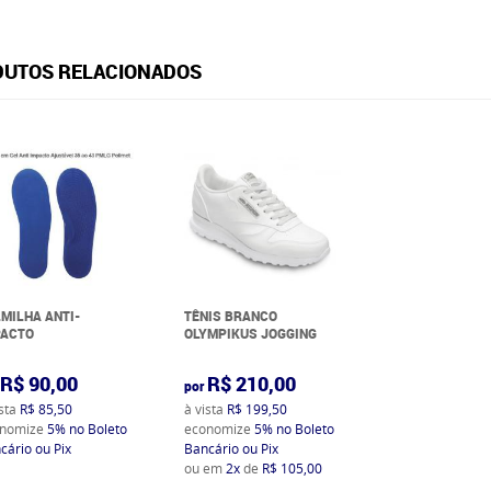
UTOS RELACIONADOS
MILHA ANTI-
TÊNIS BRANCO
PACTO
OLYMPIKUS JOGGING
R$ 90,00
R$ 210,00
por
ista
R$ 85,50
à vista
R$ 199,50
nomize
5%
no Boleto
economize
5%
no Boleto
cário ou Pix
Bancário ou Pix
ou em
2x
de
R$ 105,00