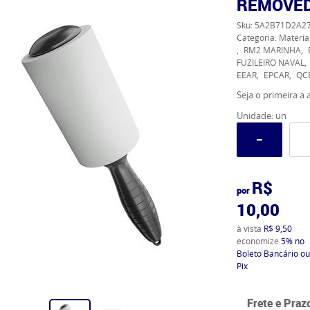
REMOVED
Sku:
5A2B71D2A2
Categoria:
Materia
RM2 MARINHA
FUZILEIRO NAVAL
EEAR
EPCAR
QC
Seja o primeira a a
Unidade: un
R$
por
10,00
à vista
R$ 9,50
economize
5%
no
Boleto Bancário ou
Pix
Frete e Praz