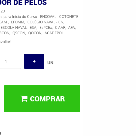
OR DE PELOS
720
is para Início do Curso - ENXOVAL - COTONETE
EAM
EFOMM
COLÉGIO NAVAL - CN
ESCOLA NAVAL
ESA
EsPCEx
CIAAR
AFA
BCON
QSCON
QOCON
ACADEPOL
valiar!
UN
COMPRAR
o