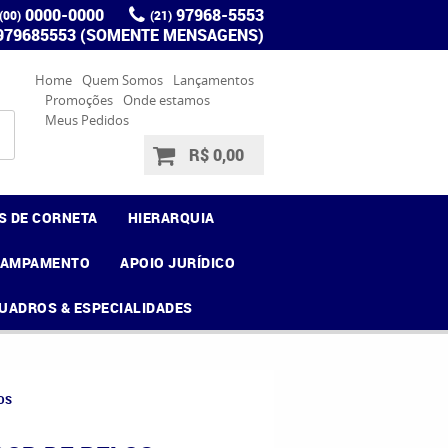
0000-0000
97968-5553
(00)
(21)
 979685553 (SOMENTE MENSAGENS)
Home
Quem Somos
Lançamentos
Promoções
Onde estamos
Meus Pedidos
R$ 0,00
S DE CORNETA
HIERARQUIA
CAMPAMENTO
APOIO JURÍDICO
UADROS & ESPECIALIDADES
OS