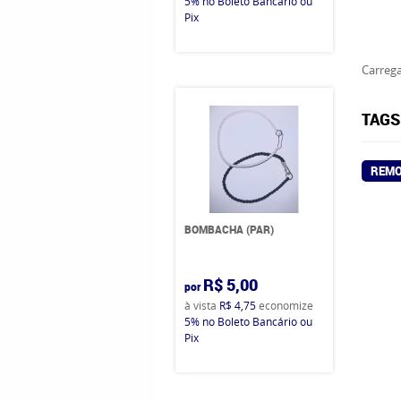
5%
no Boleto Bancário ou
Pix
Carrega
TAGS
REMO
BOMBACHA (PAR)
R$ 5,00
por
à vista
R$ 4,75
economize
5%
no Boleto Bancário ou
Pix