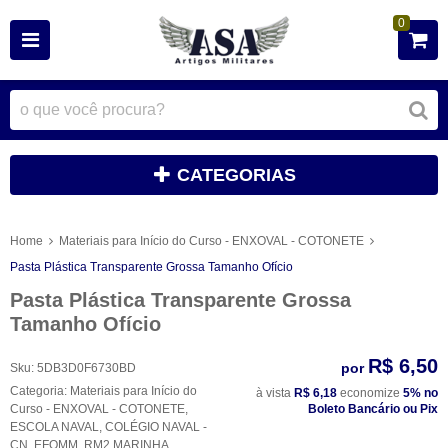
0
CATEGORIAS
Home
Materiais para Início do Curso - ENXOVAL - COTONETE
Pasta Plástica Transparente Grossa Tamanho Ofício
Pasta Plástica Transparente Grossa
Tamanho Ofício
R$ 6,50
por
Sku:
5DB3D0F6730BD
Categoria:
Materiais para Início do
à vista
R$ 6,18
economize
5%
no
Curso - ENXOVAL - COTONETE
,
Boleto Bancário ou Pix
ESCOLA NAVAL
,
COLÉGIO NAVAL -
CN
,
EFOMM
,
RM2 MARINHA
,