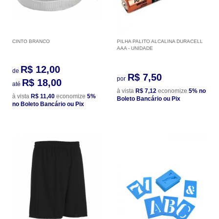
CINTO BRANCO
PILHA PALITO ALCALINA DURACELL
AAA - UNIDADE
R$ 12,00
de
R$ 7,50
por
R$ 18,00
até
à vista
R$ 7,12
economize
5%
no
à vista
R$ 11,40
economize
5%
Boleto Bancário ou Pix
no Boleto Bancário ou Pix