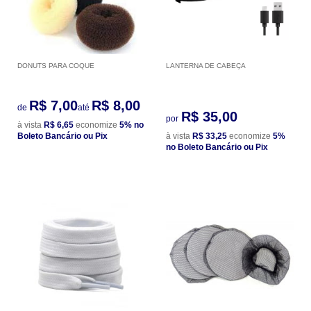
DONUTS PARA COQUE
LANTERNA DE CABEÇA
R$ 7,00
R$ 8,00
de
até
R$ 35,00
por
à vista
R$ 6,65
economize
5%
no
Boleto Bancário ou Pix
à vista
R$ 33,25
economize
5%
no Boleto Bancário ou Pix