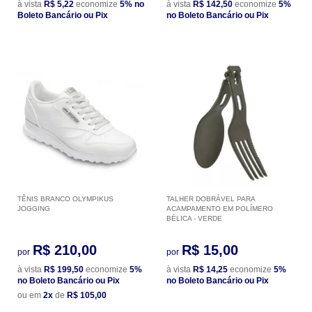
à vista
R$ 5,22
economize
5%
no
à vista
R$ 142,50
economize
5%
Boleto Bancário ou Pix
no Boleto Bancário ou Pix
TÊNIS BRANCO OLYMPIKUS
TALHER DOBRÁVEL PARA
JOGGING
ACAMPAMENTO EM POLÍMERO
BÉLICA - VERDE
R$ 210,00
R$ 15,00
por
por
à vista
R$ 199,50
economize
5%
à vista
R$ 14,25
economize
5%
no Boleto Bancário ou Pix
no Boleto Bancário ou Pix
ou em
2x
de
R$ 105,00