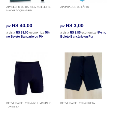
APARELHO DE BARBEAR GILLETTE
APONTADOR DE LÁPIS
MACH3 ACQUA-GRIP
R$ 40,00
R$ 3,00
por
por
à vista
R$ 38,00
economize
5%
à vista
R$ 2,85
economize
5%
no
no Boleto Bancário ou Pix
Boleto Bancário ou Pix
BERMUDA DE LYCRA AZUL MARINHO
BERMUDA DE LYCRA PRETA
- UNISSEX