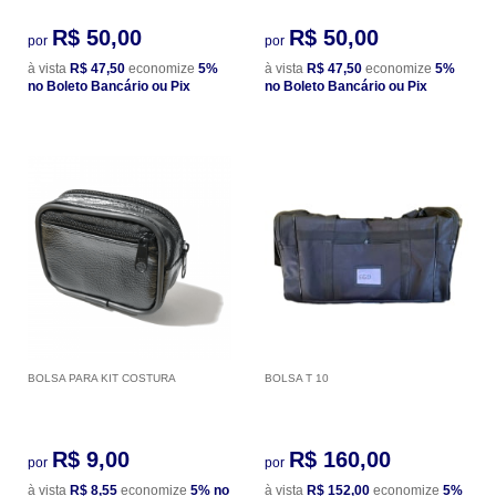
R$ 50,00
R$ 50,00
por
por
à vista
R$ 47,50
economize
5%
à vista
R$ 47,50
economize
5%
no Boleto Bancário ou Pix
no Boleto Bancário ou Pix
BOLSA PARA KIT COSTURA
BOLSA T 10
R$ 9,00
R$ 160,00
por
por
à vista
R$ 8,55
economize
5%
no
à vista
R$ 152,00
economize
5%