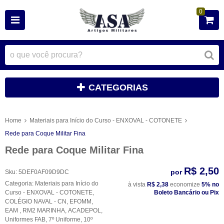
0
CATEGORIAS
Home
Materiais para Início do Curso - ENXOVAL - COTONETE
Rede para Coque Militar Fina
Rede para Coque Militar Fina
R$ 2,50
por
Sku:
5DEF0AF09D9DC
Categoria:
Materiais para Início do
à vista
R$ 2,38
economize
5%
no
Curso - ENXOVAL - COTONETE
,
Boleto Bancário ou Pix
COLÉGIO NAVAL - CN
,
EFOMM
,
EAM
,
RM2 MARINHA
,
ACADEPOL
,
Uniformes FAB
,
7º Uniforme
,
10º