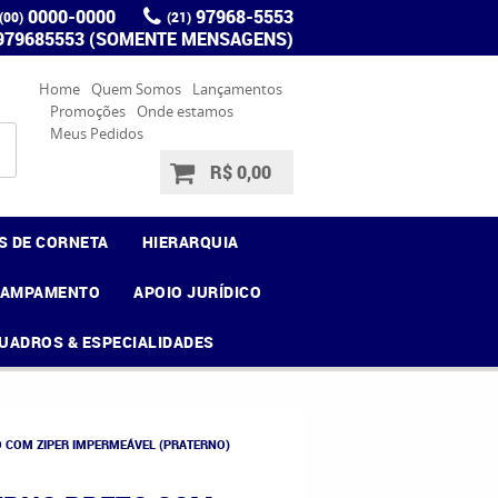
0000-0000
97968-5553
(00)
(21)
 979685553 (SOMENTE MENSAGENS)
Home
Quem Somos
Lançamentos
Promoções
Onde estamos
Meus Pedidos
R$ 0,00
S DE CORNETA
HIERARQUIA
CAMPAMENTO
APOIO JURÍDICO
UADROS & ESPECIALIDADES
 COM ZIPER IMPERMEÁVEL (PRATERNO)