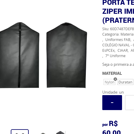
PORTA T
ZIPER I
(PRATER
Sku:
60D7487DEF8
Categoria:
Materia
Uniformes FAB
COLÉGIO NAVAL - 
EsPCEx
CIAAR
A
7º Uniforme
Seja o primeira a a
MATERIAL
Nylon
Duratan
Unidade: un
R$
por
60,00