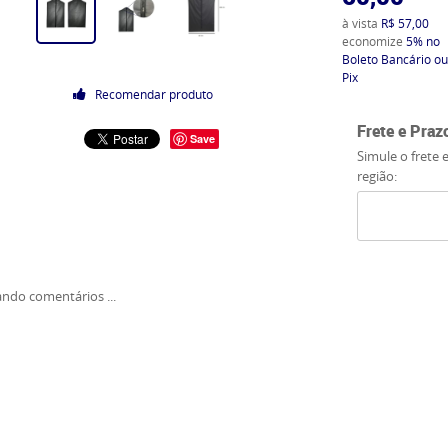
à vista
R$ 57,00
economize
5%
no
Boleto Bancário ou
Pix
Recomendar produto
Frete e Praz
Save
Simule o frete 
região:
ndo comentários ...