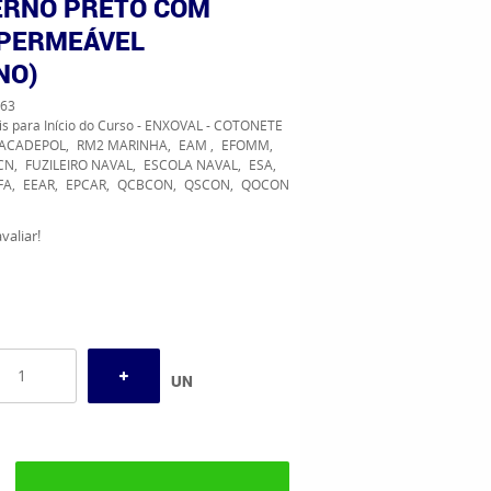
ERNO PRETO COM
MPERMEÁVEL
NO)
63
is para Início do Curso - ENXOVAL - COTONETE
ACADEPOL
RM2 MARINHA
EAM
EFOMM
CN
FUZILEIRO NAVAL
ESCOLA NAVAL
ESA
FA
EEAR
EPCAR
QCBCON
QSCON
QOCON
valiar!
UN