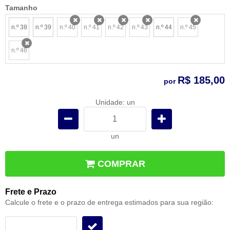
Tamanho
n.º 38
n.º 39
n.º 40
n.º 41
n.º 42
n.º 43
n.º 44
n.º 45
x
x
x
x
x
n.º 46
x
R$ 185,00
por
Unidade: un
un
COMPRAR
Frete e Prazo
Calcule o frete e o prazo de entrega estimados para sua região: