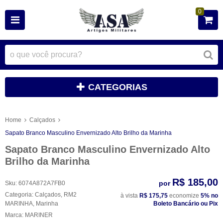
0
CATEGORIAS
Home
Calçados
Sapato Branco Masculino Envernizado Alto Brilho da Marinha
Sapato Branco Masculino Envernizado Alto
Brilho da Marinha
R$ 185,00
por
Sku:
6074A872A7FB0
Categoria:
Calçados
,
RM2
à vista
R$ 175,75
economize
5%
no
MARINHA
,
Marinha
Boleto Bancário ou Pix
Marca:
MARINER