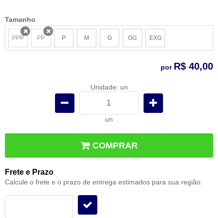
Tamanho
PPP
PP
P
M
G
GG
EXG
x
x
R$ 40,00
por
Unidade: un
un
COMPRAR
Frete e Prazo
Calcule o frete e o prazo de entrega estimados para sua região: