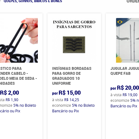
ORDE
QUEPES, GORROS, BIBICOS E BONÉS
STICO PARA
INSÍGNIAS BORDADAS
JUGULAR JUGU
NDER CABELO -
PARA GORRO DE
QUEPE FAB
ELO MEIA DE SEDA -
GRADUADOS 10
NIDADES
UNIFORME
R$ 20,0
por
R$ 2,00
R$ 15,00
por
à vista
R$ 19,00
ista
R$ 1,90
à vista
R$ 14,25
economize
5%
n
nomize
5%
no Boleto
economize
5%
no Boleto
Bancário ou Pix
cário ou Pix
Bancário ou Pix