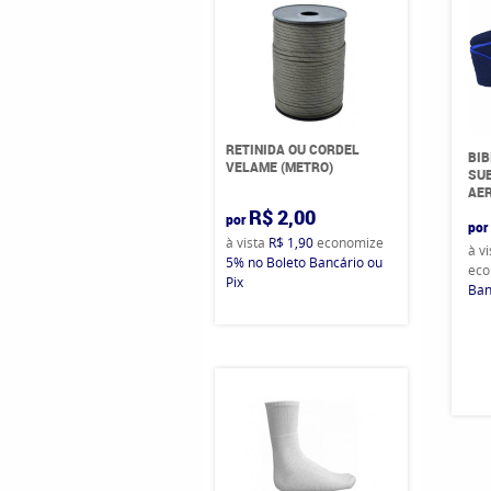
RETINIDA OU CORDEL
BIB
VELAME (METRO)
SUB
AE
R$ 2,00
por
por
à vista
R$ 1,90
economize
à v
5%
no Boleto Bancário ou
eco
Pix
Ban