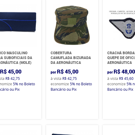
ICO MASCULINO
COBERTURA
CRACHÁ BORDA
A SUBOFICIAIS DA
CAMUFLADA BIZURADA
QUEPE DE OFIC
ONÁUTICA (MOLE)
DA AERONÁUTICA
AERONÁUTICA
R$ 45,00
R$ 45,00
R$ 48,0
por
por
ista
R$ 42,75
à vista
R$ 42,75
à vista
R$ 45,60
nomize
5%
no Boleto
economize
5%
no Boleto
economize
5%
n
cário ou Pix
Bancário ou Pix
Bancário ou Pix