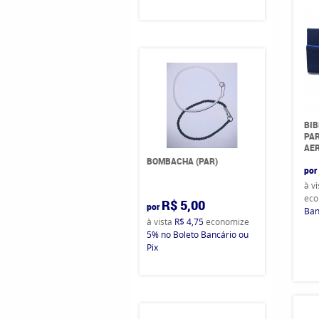
BIB
PAR
AER
BOMBACHA (PAR)
por
à v
eco
R$ 5,00
por
Ban
à vista
R$ 4,75
economize
5%
no Boleto Bancário ou
Pix