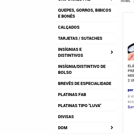
HOME
QUEPES, GORROS, BIBICOS
E BONÉS
CALÇADOS
TARJETAS / SUTACHES
INSÍGNIAS E
DISTINTIVOS
ELÁ
INSÍGNIA/DISTINTIVO DE
PRE
BOLSO
MOD
2 U
BREVÊS DE ESPECIALIDADE
por
PLATINAS FAB
à v
eco
PLATINAS TIPO "LUVA"
Ban
DIVISAS
DOM