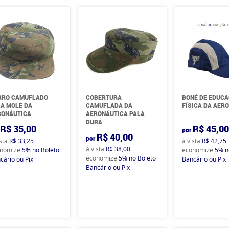
RRO CAMUFLADO
COBERTURA
BONÉ DE EDUC
A MOLE DA
CAMUFLADA DA
FÍSICA DA AER
RONÁUTICA
AERONÁUTICA PALA
DURA
R$ 35,00
R$ 45,0
por
R$ 40,00
por
ista
R$ 33,25
à vista
R$ 42,75
à vista
R$ 38,00
nomize
5%
no Boleto
economize
5%
n
economize
5%
no Boleto
cário ou Pix
Bancário ou Pix
Bancário ou Pix