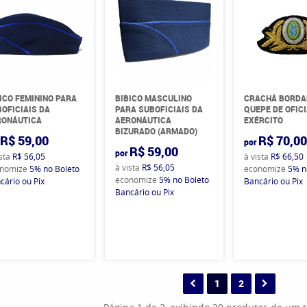
ICO FEMININO PARA
BIBICO MASCULINO
CRACHÁ BORDA
OFICIAIS DA
PARA SUBOFICIAIS DA
QUEPE DE OFIC
RONÁUTICA
AERONÁUTICA
EXÉRCITO
BIZURADO (ARMADO)
R$ 59,00
R$ 70,0
por
R$ 59,00
por
ista
R$ 56,05
à vista
R$ 66,50
à vista
R$ 56,05
nomize
5%
no Boleto
economize
5%
n
economize
5%
no Boleto
cário ou Pix
Bancário ou Pix
Bancário ou Pix
1
2