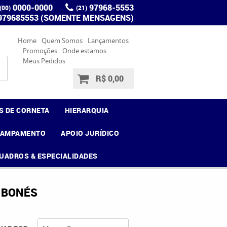
0000-0000
97968-5553
(00)
(21)
 979685553 (SOMENTE MENSAGENS)
Home
Quem Somos
Lançamentos
Promoções
Onde estamos
Meus Pedidos
R$ 0,00
S DE CORNETA
HIERARQUIA
CAMPAMENTO
APOIO JURÍDICO
UADROS & ESPECIALIDADES
E BONÉS