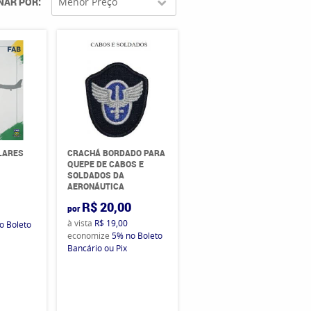
NAR POR
Menor Preço
LARES
CRACHÁ BORDADO PARA
QUEPE DE CABOS E
SOLDADOS DA
AERONÁUTICA
0
R$ 20,00
por
à vista
R$ 19,00
o Boleto
economize
5%
no Boleto
Bancário ou Pix