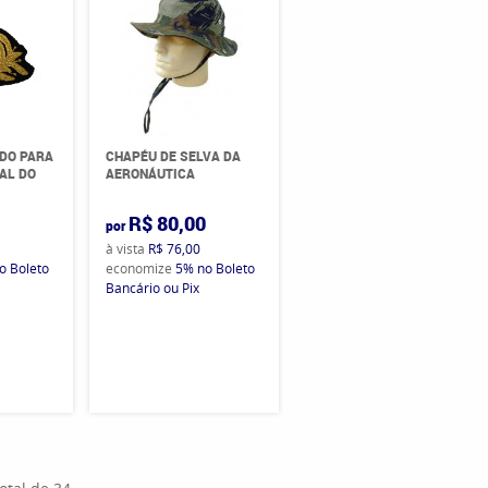
DO PARA
CHAPÉU DE SELVA DA
IAL DO
AERONÁUTICA
0
R$ 80,00
por
à vista
R$ 76,00
o Boleto
economize
5%
no Boleto
Bancário ou Pix