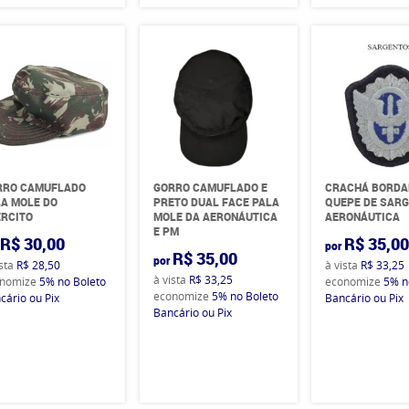
RRO CAMUFLADO
GORRO CAMUFLADO E
CRACHÁ BORDA
A MOLE DO
PRETO DUAL FACE PALA
QUEPE DE SAR
RCITO
MOLE DA AERONÁUTICA
AERONÁUTICA
E PM
R$ 30,00
R$ 35,0
por
R$ 35,00
por
ista
R$ 28,50
à vista
R$ 33,25
à vista
R$ 33,25
nomize
5%
no Boleto
economize
5%
n
economize
5%
no Boleto
cário ou Pix
Bancário ou Pix
Bancário ou Pix