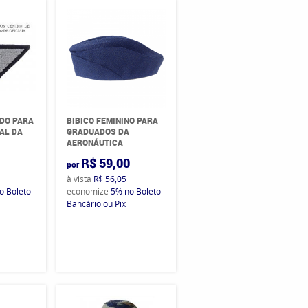
DO PARA
BIBICO FEMININO PARA
IAL DA
GRADUADOS DA
AERONÁUTICA
0
R$ 59,00
por
à vista
R$ 56,05
o Boleto
economize
5%
no Boleto
Bancário ou Pix