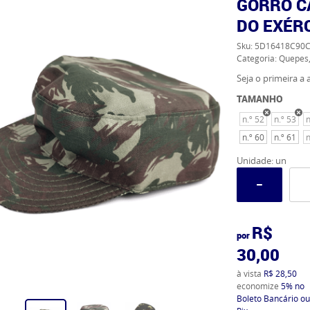
GORRO C
DO EXÉR
Sku:
5D16418C90C
Categoria:
Quepes,
Seja o primeira a a
TAMANHO
n.º 52
n.º 53
n
n.º 60
n.º 61
n
Unidade: un
R$
por
30,00
à vista
R$ 28,50
economize
5%
no
Boleto Bancário ou