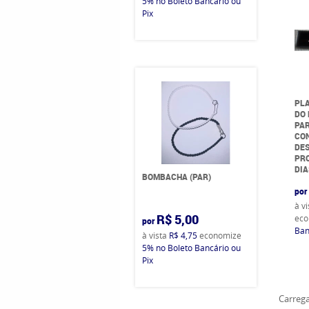
5%
no Boleto Bancário ou
Pix
PLA
DO 
PAR
CO
DE
PRO
DIA
BOMBACHA (PAR)
por
à v
R$ 5,00
eco
por
Ban
à vista
R$ 4,75
economize
5%
no Boleto Bancário ou
Pix
Carrega