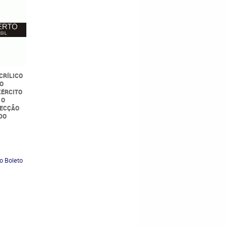
CRÍLICO
NO
XÉRCITO
 O
FECÇÃO
DO
0
o Boleto