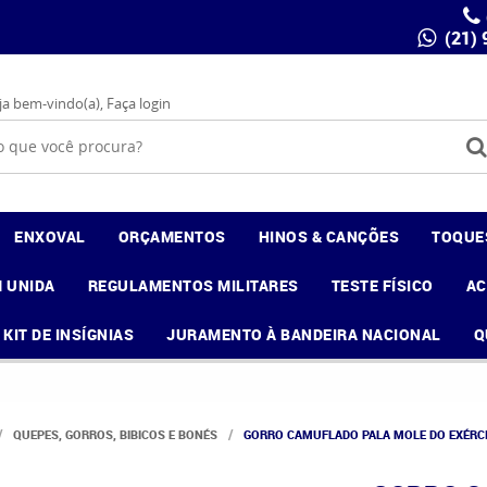
(21)
ja bem-vindo(a),
Faça login
ENXOVAL
ORÇAMENTOS
HINOS & CANÇÕES
TOQUE
 UNIDA
REGULAMENTOS MILITARES
TESTE FÍSICO
A
KIT DE INSÍGNIAS
JURAMENTO À BANDEIRA NACIONAL
Q
QUEPES, GORROS, BIBICOS E BONÉS
GORRO CAMUFLADO PALA MOLE DO EXÉRC