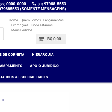
0000-0000
97968-5553
(00)
(21)
 979685553 (SOMENTE MENSAGENS)
Home
Quem Somos
Lançamentos
Promoções
Onde estamos
Meus Pedidos
R$ 0,00
S DE CORNETA
HIERARQUIA
CAMPAMENTO
APOIO JURÍDICO
UADROS & ESPECIALIDADES
ITO