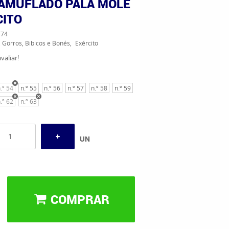
AMUFLADO PALA MOLE
CITO
74
 Gorros, Bibicos e Bonés
Exército
valiar!
.º 54
n.º 55
n.º 56
n.º 57
n.º 58
n.º 59
.º 62
n.º 63
UN
COMPRAR