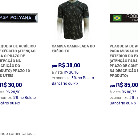
QUETA DE ACRÍLICO
CAMISA CAMUFLADA DO
PLAQUETA DE A
EXÉRCITO (ATENÇÃO
EXÉRCITO
PARA MISSÃO 
A O PRAZO DE
EXTERIOR DO E
NFECÇÃO NA
(ATENÇÃO PARA
R$ 38,00
SCRIÇÃO DO
por
PRAZO DE CON
DUTO) PRAZO 10
NA DESCRIÇÃO 
à vista
R$ 36,10
S UTEIS
PRODUTO)
economize
5%
no Boleto
Bancário ou Pix
R$ 30,00
R$ 85,0
por
ista
R$ 28,50
à vista
R$ 80,75
nomize
5%
no Boleto
economize
5%
n
cário ou Pix
Bancário ou Pix
ndo comentários ...