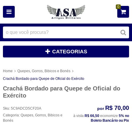
0
CATEGORIAS
Home
Quepes, Gorros, Bibicos e Bonés
Crachá Bordado para Quepe de Oficial do Exército
Crachá Bordado para Quepe de Oficial do
Exército
R$ 70,00
por
Sku:
5C9ADCD5CF20A
Categoria:
Quepes, Gorros, Bibicos e
à vista
R$ 66,50
economize
5%
no
Bonés
Boleto Bancário ou Pix