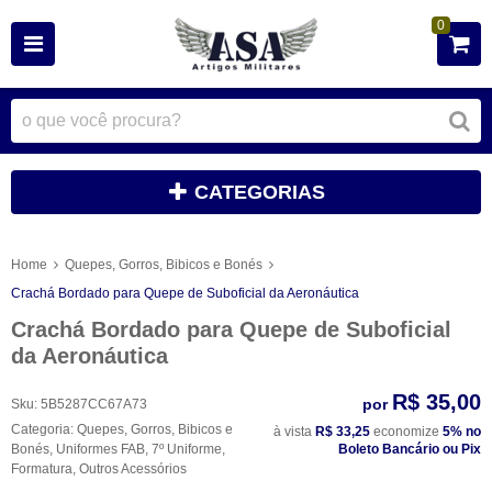
0
CATEGORIAS
Home
Quepes, Gorros, Bibicos e Bonés
Crachá Bordado para Quepe de Suboficial da Aeronáutica
Crachá Bordado para Quepe de Suboficial
da Aeronáutica
R$ 35,00
por
Sku:
5B5287CC67A73
Categoria:
Quepes, Gorros, Bibicos e
à vista
R$ 33,25
economize
5%
no
Bonés
,
Uniformes FAB
,
7º Uniforme
,
Boleto Bancário ou Pix
Formatura
,
Outros Acessórios