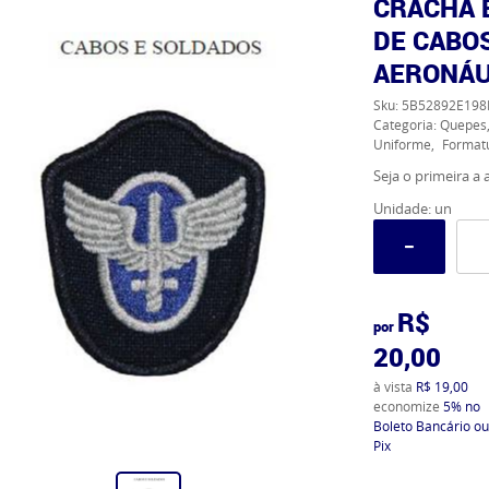
CRACHÁ 
DE CABO
AERONÁU
Sku:
5B52892E198
Categoria:
Quepes,
Uniforme
Format
Seja o primeira a a
Unidade: un
R$
por
20,00
à vista
R$ 19,00
economize
5%
no
Boleto Bancário ou
Pix