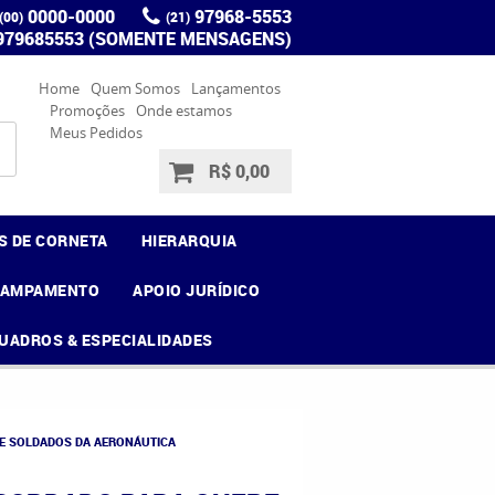
0000-0000
97968-5553
(00)
(21)
 979685553 (SOMENTE MENSAGENS)
Home
Quem Somos
Lançamentos
Promoções
Onde estamos
Meus Pedidos
R$ 0,00
S DE CORNETA
HIERARQUIA
CAMPAMENTO
APOIO JURÍDICO
UADROS & ESPECIALIDADES
E SOLDADOS DA AERONÁUTICA