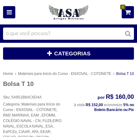
0
CATEGORIAS
Home
Materiais para Início do Curso - ENXOVAL - COTONETE
Bolsa T 10
Bolsa T 10
R$ 160,00
por
Sku:
5A951B8AC6D4A
Categoria:
Materiais para Início do
à vista
R$ 152,00
economize
5%
no
Curso - ENXOVAL - COTONETE
,
Boleto Bancário ou Pix
RM2 MARINHA
,
EAM
,
EFOMM
,
COLÉGIO NAVAL - CN
,
FUZILEIRO
NAVAL
,
ESCOLA NAVAL
,
ESA
,
EsPCEx
,
CIAAR
,
AFA
,
EEAR
,