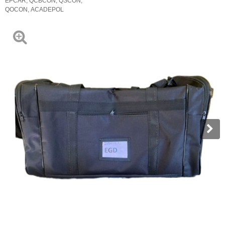
EPCAR
,
QCBCON
,
QSCON
,
QOCON
,
ACADEPOL