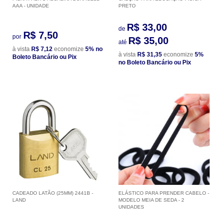
AAA - UNIDADE
PRETO
R$ 33,00
de
R$ 7,50
por
R$ 35,00
até
à vista
R$ 7,12
economize
5%
no
à vista
R$ 31,35
economize
5%
Boleto Bancário ou Pix
no Boleto Bancário ou Pix
CADEADO LATÃO (25MM) 2441B -
ELÁSTICO PARA PRENDER CABELO -
LAND
MODELO MEIA DE SEDA - 2
UNIDADES