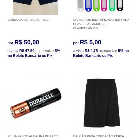
BERMUDA DE LYCRA PRETA
CHAVEIROS IDENTIFICADORES PARA
CHAVES. ARMÁRIOS E
CLAVICULÁRIOS
R$ 50,00
R$ 5,00
por
por
à vista
R$ 47,50
economize
5%
à vista
R$ 4,75
economize
5%
no
no Boleto Bancário ou Pix
Boleto Bancário ou Pix
PILHA PALITO ALCALINA DURACELL
CALÇÃO PARA EDUCAÇÃO FÍSICA