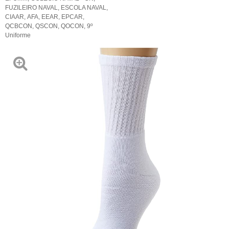
FUZILEIRO NAVAL
,
ESCOLA NAVAL
,
CIAAR
,
AFA
,
EEAR
,
EPCAR
,
QCBCON
,
QSCON
,
QOCON
,
9º
Uniforme