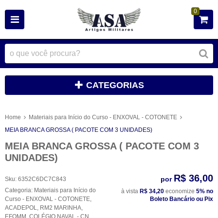
0
CATEGORIAS
Home
Materiais para Início do Curso - ENXOVAL - COTONETE
MEIA BRANCA GROSSA ( PACOTE COM 3 UNIDADES)
MEIA BRANCA GROSSA ( PACOTE COM 3
UNIDADES)
R$ 36,00
por
Sku:
6352C6DC7C843
Categoria:
Materiais para Início do
à vista
R$ 34,20
economize
5%
no
Curso - ENXOVAL - COTONETE
,
Boleto Bancário ou Pix
ACADEPOL
,
RM2 MARINHA
,
EFOMM
,
COLÉGIO NAVAL - CN
,