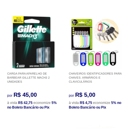
CARGA PARA APARELHO DE
CHAVEIROS IDENTIFICADORES PARA
BARBEAR GILLETTE MACH3 2
CHAVES. ARMÁRIOS E
UNIDADES
CLAVICULÁRIOS
R$ 45,00
R$ 5,00
por
por
à vista
R$ 42,75
economize
5%
à vista
R$ 4,75
economize
5%
no
no Boleto Bancário ou Pix
Boleto Bancário ou Pix