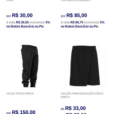
LAND
CINTURA ALTA UNISSEX
R$ 30,00
R$ 85,00
por
por
à vista
R$ 28,50
economize
5%
à vista
R$ 80,75
economize
5%
no Boleto Bancário ou Pix
no Boleto Bancário ou Pix
CALÇA TÁTICA PRETA
CALÇÃO PARA EDUCAÇÃO FÍSICA
PRETO
R$ 33,00
de
R$ 150,00
por