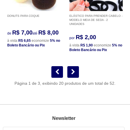
DONUTS PARA COQUE
ELÁSTICO PARA PRENDER CABELO -
MODELO MEIA DE SEDA - 2
UNIDADES
R$ 7,00
R$ 8,00
de
até
R$ 2,00
por
à vista
R$ 6,65
economize
5%
no
Boleto Bancário ou Pix
à vista
R$ 1,90
economize
5%
no
Boleto Bancário ou Pix
Página 1 de 3, exibindo 20 produtos de um total de 52.
Newsletter