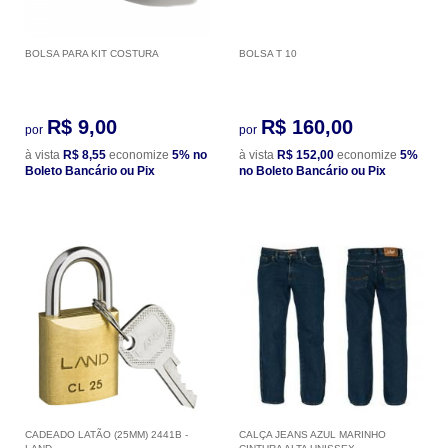
BOLSA PARA KIT COSTURA
BOLSA T 10
R$ 9,00
R$ 160,00
por
por
à vista
R$ 8,55
economize
5%
no
à vista
R$ 152,00
economize
5%
Boleto Bancário ou Pix
no Boleto Bancário ou Pix
CADEADO LATÃO (25MM) 2441B -
CALÇA JEANS AZUL MARINHO