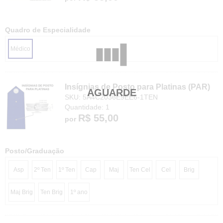
Quadro de Especialidade
Médico
Insígnias de Posto para Platinas (PAR)
SKU: 5A4C2036E9EE6-1TEN
Quantidade: 1
R$ 55,00
por
Posto/Graduação
Asp
2º Ten
1º Ten
Cap
Maj
Ten Cel
Cel
Brig
Maj Brig
Ten Brig
1º ano