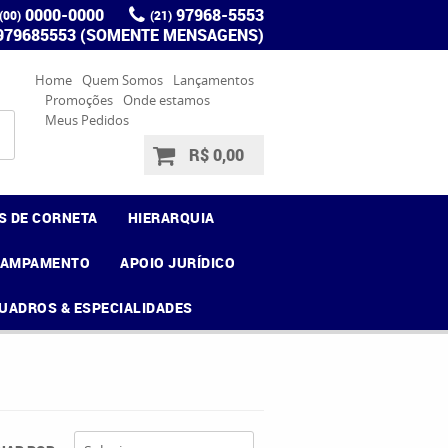
0000-0000
97968-5553
(00)
(21)
 979685553 (SOMENTE MENSAGENS)
Home
Quem Somos
Lançamentos
Promoções
Onde estamos
Meus Pedidos
R$ 0,00
S DE CORNETA
HIERARQUIA
CAMPAMENTO
APOIO JURÍDICO
UADROS & ESPECIALIDADES