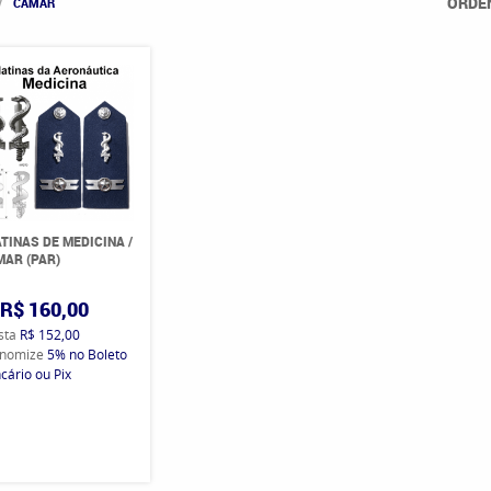
ORDE
CAMAR
TINAS DE MEDICINA /
AR (PAR)
R$ 160,00
ista
R$ 152,00
nomize
5%
no Boleto
cário ou Pix