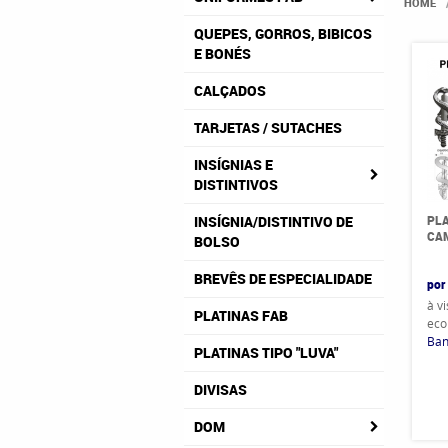
HOME
QUEPES, GORROS, BIBICOS
E BONÉS
CALÇADOS
TARJETAS / SUTACHES
INSÍGNIAS E
DISTINTIVOS
PLA
INSÍGNIA/DISTINTIVO DE
CAM
BOLSO
BREVÊS DE ESPECIALIDADE
por
à v
PLATINAS FAB
eco
Ban
PLATINAS TIPO "LUVA"
DIVISAS
DOM