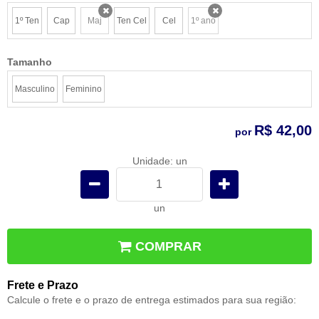
1º Ten
Cap
Maj
Ten Cel
Cel
1º ano
x
x
Tamanho
Masculino
Feminino
R$ 42,00
por
Unidade: un
un
COMPRAR
Frete e Prazo
Calcule o frete e o prazo de entrega estimados para sua região: