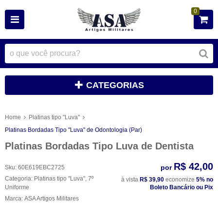
0
CATEGORIAS
Home
Platinas tipo "Luva"
Platinas Bordadas Tipo "Luva" de Odontologia (Par)
Platinas Bordadas Tipo Luva de Dentista
R$ 42,00
por
Sku:
60E619EBC2725
Categoria:
Platinas tipo "Luva"
,
7º
à vista
R$ 39,90
economize
5%
no
Uniforme
Boleto Bancário ou Pix
Marca:
ASA Artigos Militares