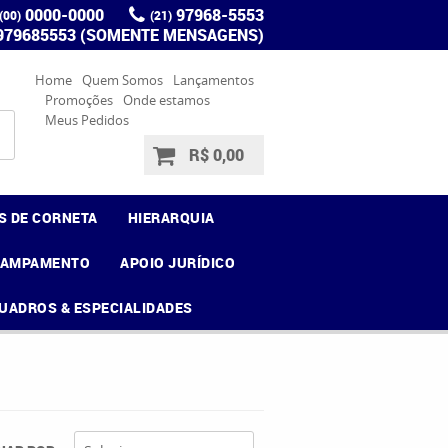
0000-0000
97968-5553
(00)
(21)
 979685553 (SOMENTE MENSAGENS)
Home
Quem Somos
Lançamentos
Promoções
Onde estamos
Meus Pedidos
R$ 0,00
S DE CORNETA
HIERARQUIA
CAMPAMENTO
APOIO JURÍDICO
UADROS & ESPECIALIDADES