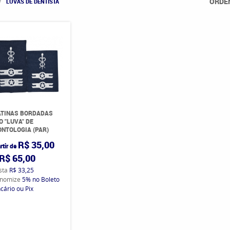
ORDE
LUVAS DE DENTISTA
ATINAS BORDADAS
O "LUVA" DE
NTOLOGIA (PAR)
R$ 35,00
rtir de
R$ 65,00
ista
R$ 33,25
nomize
5%
no Boleto
cário ou Pix