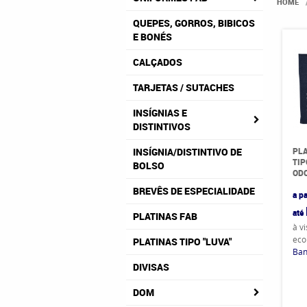
HOME
QUEPES, GORROS, BIBICOS
E BONÉS
CALÇADOS
TARJETAS / SUTACHES
INSÍGNIAS E
DISTINTIVOS
PL
INSÍGNIA/DISTINTIVO DE
TIP
BOLSO
ODO
BREVÊS DE ESPECIALIDADE
a pa
até
PLATINAS FAB
à v
eco
PLATINAS TIPO "LUVA"
Ban
DIVISAS
DOM