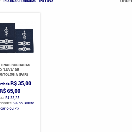
ORDE
PLATINAS BORDADAS TIPO LUVA
ATINAS BORDADAS
O "LUVA" DE
NTOLOGIA (PAR)
R$ 35,00
rtir de
R$ 65,00
ista
R$ 33,25
nomize
5%
no Boleto
cário ou Pix