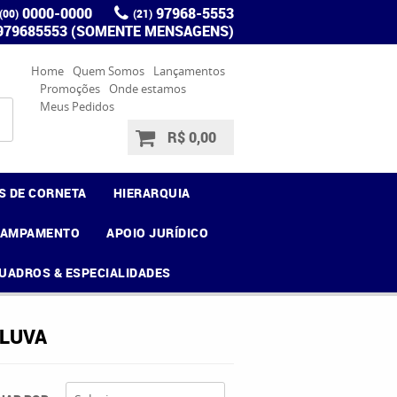
0000-0000
97968-5553
(00)
(21)
 979685553 (SOMENTE MENSAGENS)
Home
Quem Somos
Lançamentos
Promoções
Onde estamos
Meus Pedidos
R$ 0,00
S DE CORNETA
HIERARQUIA
CAMPAMENTO
APOIO JURÍDICO
UADROS & ESPECIALIDADES
 LUVA