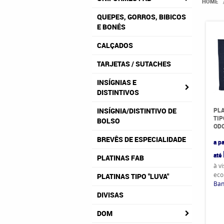
HOME
QUEPES, GORROS, BIBICOS
E BONÉS
CALÇADOS
TARJETAS / SUTACHES
INSÍGNIAS E
DISTINTIVOS
PL
INSÍGNIA/DISTINTIVO DE
TIP
BOLSO
ODO
BREVÊS DE ESPECIALIDADE
a pa
até
PLATINAS FAB
à v
eco
PLATINAS TIPO "LUVA"
Ban
DIVISAS
DOM