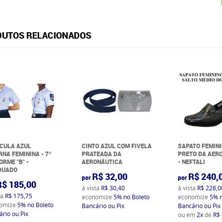
UTOS RELACIONADOS
CULA AZUL
CINTO AZUL COM FIVELA
SAPATO FEMIN
RNA FEMININA - 7º
PRATEADA DA
PRETO DA AER
ORME "B" -
AERONÁUTICA
- NEFTALI
DUADO
R$ 32,00
R$ 240,
por
por
R$ 185,00
à vista
R$ 30,40
à vista
R$ 228,0
ta
R$ 175,75
economize
5%
no Boleto
economize
5%
omize
5%
no Boleto
Bancário ou Pix
Bancário ou Pix
rio ou Pix
ou em
2x
de
R$