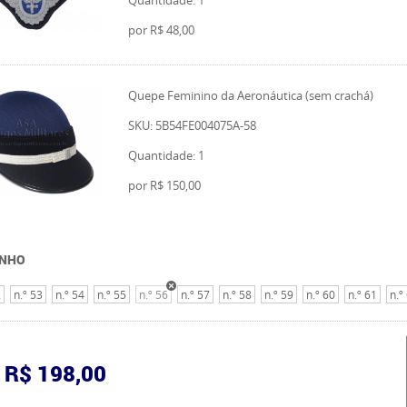
Quantidade: 1
por
R$ 48,00
Quepe Feminino da Aeronáutica (sem crachá)
SKU: 5B54FE004075A-58
Quantidade: 1
por
R$ 150,00
NHO
2
n.º 53
n.º 54
n.º 55
n.º 56
n.º 57
n.º 58
n.º 59
n.º 60
n.º 61
n.º
R$ 198,00