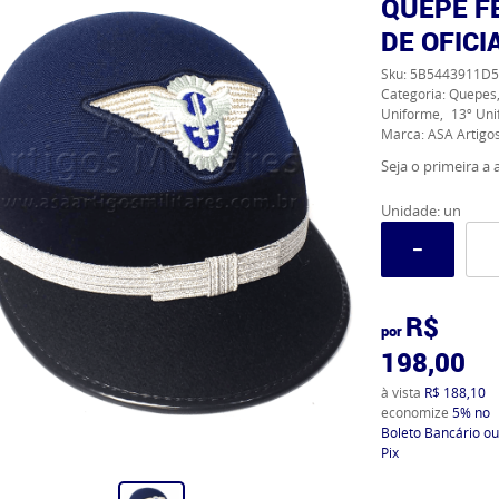
QUEPE F
DE OFICI
Sku:
5B5443911D5
Categoria:
Quepes,
Uniforme
13º Un
Marca:
ASA Artigos
Seja o primeira a a
Unidade: un
R$
por
198,00
à vista
R$ 188,10
economize
5%
no
Boleto Bancário ou
Pix