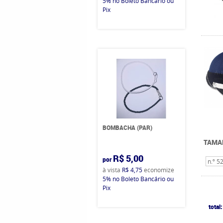
5%
no Boleto Bancário ou
Pix
BOMBACHA (PAR)
TAMA
R$ 5,00
por
n.º 5
à vista
R$ 4,75
economize
5%
no Boleto Bancário ou
Pix
total: