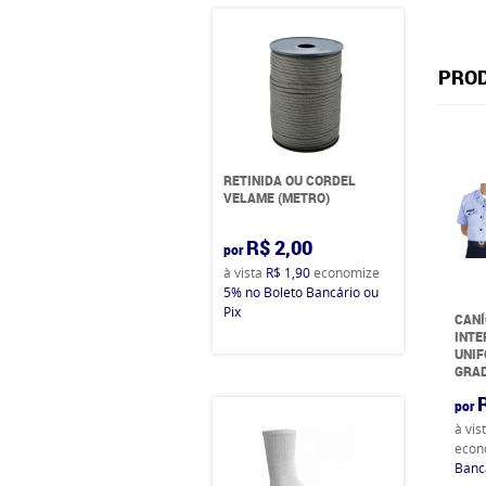
PROD
RETINIDA OU CORDEL
VELAME (METRO)
R$ 2,00
por
à vista
R$ 1,90
economize
5%
no Boleto Bancário ou
Pix
CANÍ
INTE
UNIF
GRA
por
à vis
econ
Bancá