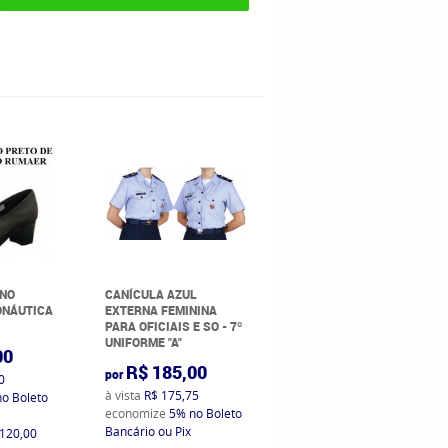
INO
CANÍCULA AZUL
CALÇA AZUL FEMININA
ONÁUTICA
EXTERNA FEMININA
DA AERONÁUTICA (SEM
PARA OFICIAIS E SO - 7º
BAINHA) (SEM BOLSO)
UNIFORME "A"
00
R$ 170,00
por
R$ 185,00
por
0
à vista
R$ 161,50
à vista
R$ 175,75
no Boleto
economize
5%
no Boleto
economize
5%
no Boleto
Bancário ou Pix
Bancário ou Pix
 120,00