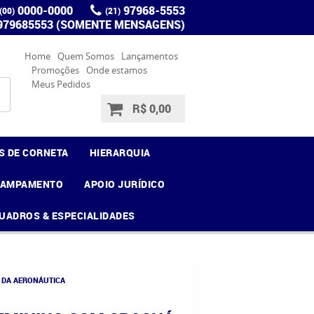
0000-0000
97968-5553
(00)
(21)
 979685553 (SOMENTE MENSAGENS)
Home
Quem Somos
Lançamentos
Promoções
Onde estamos
Meus Pedidos
R$ 0,00
S DE CORNETA
HIERARQUIA
CAMPAMENTO
APOIO JURÍDICO
UADROS & ESPECIALIDADES
 DA AERONÁUTICA