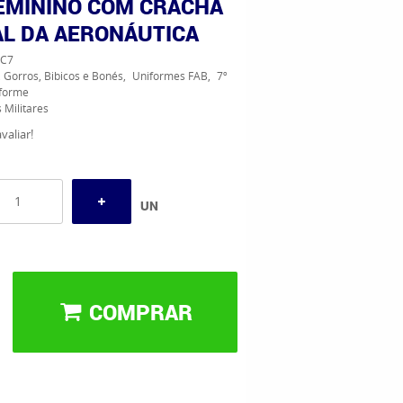
EMININO COM CRACHÁ
AL DA AERONÁUTICA
C7
 Gorros, Bibicos e Bonés
Uniformes FAB
7º
iforme
 Militares
valiar!
UN
COMPRAR