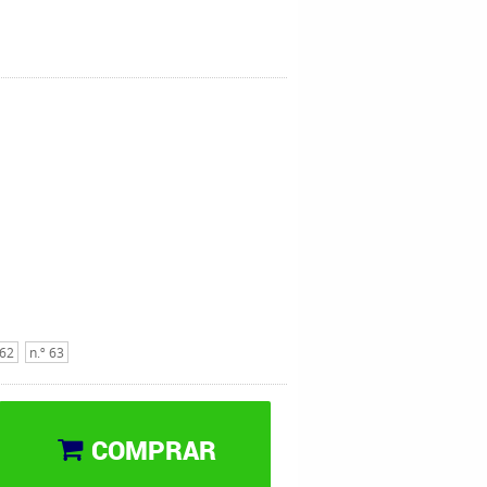
 62
n.º 63
COMPRAR