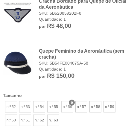
Crachá Bordado para Quepe de Oficial
da Aeronáutica
SKU: 5B528859202F8
Quantidade: 1
R$ 48,00
por
Quepe Feminino da Aeronáutica (sem
crachá)
SKU: 5B54FE004075A-58
Quantidade: 1
R$ 150,00
por
Tamanho
n.º 52
n.º 53
n.º 54
n.º 55
n.º 56
n.º 57
n.º 58
n.º 59
x
n.º 60
n.º 61
n.º 62
n.º 63