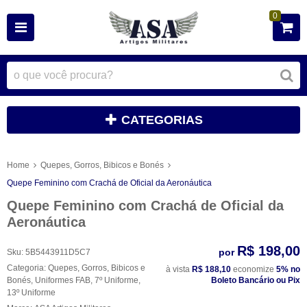
0
CATEGORIAS
Home
Quepes, Gorros, Bibicos e Bonés
Quepe Feminino com Crachá de Oficial da Aeronáutica
Quepe Feminino com Crachá de Oficial da
Aeronáutica
R$ 198,00
por
Sku:
5B5443911D5C7
Categoria:
Quepes, Gorros, Bibicos e
à vista
R$ 188,10
economize
5%
no
Bonés
,
Uniformes FAB
,
7º Uniforme
,
Boleto Bancário ou Pix
13º Uniforme