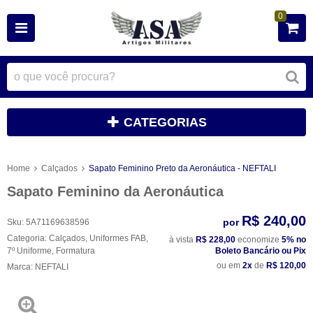
0
CATEGORIAS
Home
Calçados
Sapato Feminino Preto da Aeronáutica - NEFTALI
Sapato Feminino da Aeronáutica
R$ 240,00
por
Sku:
5A71169638596
Categoria:
Calçados
,
Uniformes FAB
,
à vista
R$ 228,00
economize
5%
no
7º Uniforme
,
Formatura
Boleto Bancário ou Pix
ou em
2x
de
R$ 120,00
Marca:
NEFTALI