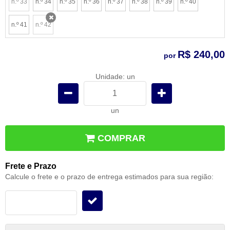
n.º 33
n.º 34
n.º 35
n.º 36
n.º 37
n.º 38
n.º 39
n.º 40
x
n.º 41
n.º 42
x
R$ 240,00
por
Unidade: un
un
COMPRAR
Frete e Prazo
Calcule o frete e o prazo de entrega estimados para sua região: