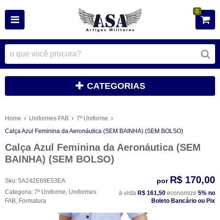
0
CATEGORIAS
Home
Uniformes FAB
7º Uniforme
Calça Azul Feminina da Aeronáutica (SEM BAINHA) (SEM BOLSO)
Calça Azul Feminina da Aeronáutica (SEM
BAINHA) (SEM BOLSO)
R$ 170,00
por
Sku:
5A242E69E53EA
Categoria:
7º Uniforme
,
Uniformes
à vista
R$ 161,50
economize
5%
no
FAB
,
Formatura
Boleto Bancário ou Pix