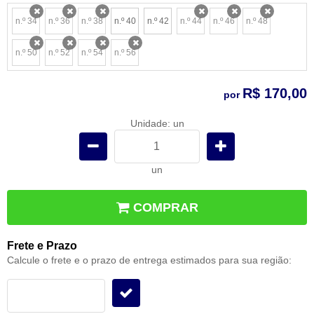
n.º 34
n.º 36
n.º 38
n.º 40
n.º 42
n.º 44
n.º 46
n.º 48
x
x
x
x
x
x
n.º 50
n.º 52
n.º 54
n.º 56
x
x
x
x
R$ 170,00
por
Unidade: un
un
COMPRAR
Frete e Prazo
Calcule o frete e o prazo de entrega estimados para sua região: