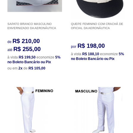
SAPATO BRANCO MASCULINO
QUEPE FEMININO COM CRACHÁ DE
ENVERNIZADO DA AERONÁUTICA
OFICIAL DA AERONÁUTICA
R$ 210,00
de
R$ 198,00
por
R$ 255,00
até
à vista
R$ 188,10
economize
5%
à vista
R$ 199,50
economize
5%
no Boleto Bancário ou Pix
no Boleto Bancário ou Pix
ou em
2x
de
R$ 105,00