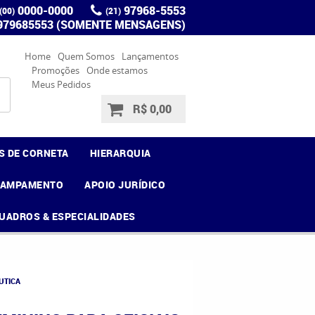
0000-0000
97968-5553
(00)
(21)
 979685553 (SOMENTE MENSAGENS)
Home
Quem Somos
Lançamentos
Promoções
Onde estamos
Meus Pedidos
R$ 0,00
S DE CORNETA
HIERARQUIA
CAMPAMENTO
APOIO JURÍDICO
UADROS & ESPECIALIDADES
UTICA