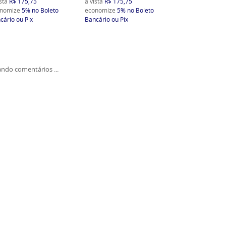
ista
R$ 175,75
à vista
R$ 175,75
nomize
5%
no Boleto
economize
5%
no Boleto
cário ou Pix
Bancário ou Pix
ndo comentários ...