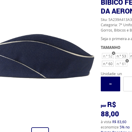
BIBICO F
DA AERO
Sku:
5A239A413A3
Categoria:
7º Unif
Gorros, Bibicos e 
Seja o primeira a a
TAMANHO
n.º 52
n.º 53
n
n.º 60
n.º 61
Unidade: un
R$
por
88,00
à vista
R$ 83,60
economize
5%
no