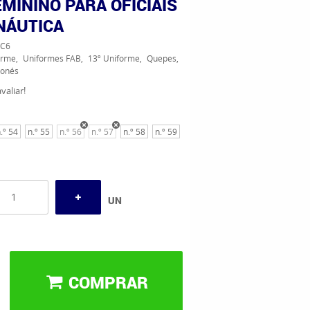
EMININO PARA OFICIAIS
NÁUTICA
C6
orme
Uniformes FAB
13º Uniforme
Quepes,
Bonés
valiar!
.º 54
n.º 55
n.º 56
n.º 57
n.º 58
n.º 59
UN
COMPRAR