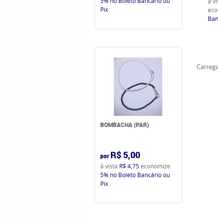
5%
no Boleto Bancário ou
à v
Pix
eco
Ban
Carrega
BOMBACHA (PAR)
R$ 5,00
por
à vista
R$ 4,75
economize
5%
no Boleto Bancário ou
Pix