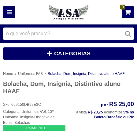
0
CATEGORIAS
Home
Uniformes FAB
Bolacha, Dom, Insignia, Distintivo aluno HAAF
Bolacha, Dom, Insignia, Distintivo aluno
HAAF
R$ 25,00
por
Sku:
669150DB92E3C
Categoria:
Uniformes FAB
,
13º
à vista
R$ 23,75
economize
5%
no
Uniforme
,
Insígnia/Distintivo de
Boleto Bancário ou Pix
Bolso
,
Bolachas
LANÇAMENTO