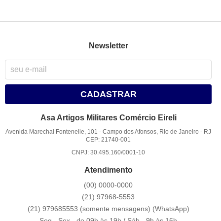
Newsletter
CADASTRAR
Asa Artigos Militares Comércio Eireli
Avenida Marechal Fontenelle, 101
-
Campo dos Afonsos, Rio de Janeiro
-
RJ
CEP: 21740-001
CNPJ: 30.495.160/0001-10
Atendimento
(00)
0000-0000
(21)
97968-5553
(21) 979685553 (somente mensagens)
(WhatsApp)
Seg - Sex - de 09h às 19h / Sáb - 9h às 16h