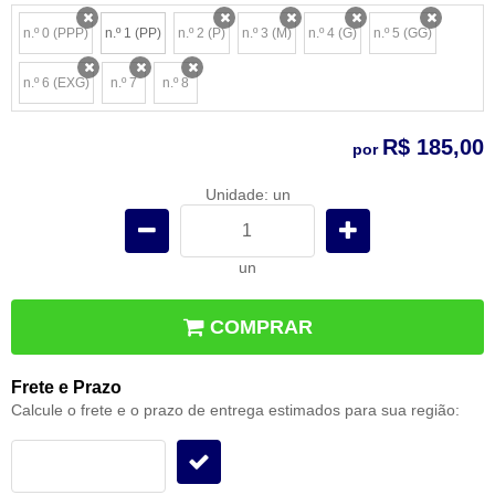
n.º 0 (PPP)
n.º 1 (PP)
n.º 2 (P)
n.º 3 (M)
n.º 4 (G)
n.º 5 (GG)
x
x
x
x
x
n.º 6 (EXG)
n.º 7
n.º 8
x
x
x
R$ 185,00
por
Unidade: un
un
COMPRAR
Frete e Prazo
Calcule o frete e o prazo de entrega estimados para sua região: