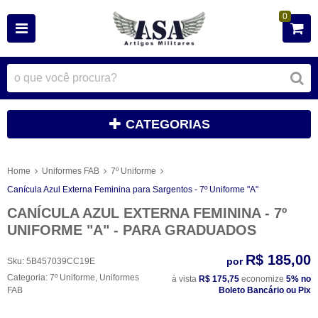
0
CATEGORIAS
Home
Uniformes FAB
7º Uniforme
Canícula Azul Externa Feminina para Sargentos - 7º Uniforme "A"
CANÍCULA AZUL EXTERNA FEMININA - 7º
UNIFORME "A" - PARA GRADUADOS
R$ 185,00
por
Sku:
5B457039CC19E
Categoria:
7º Uniforme
,
Uniformes
à vista
R$ 175,75
economize
5%
no
FAB
Boleto Bancário ou Pix