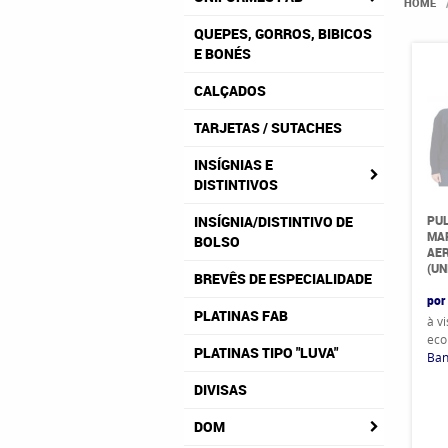
HOME
QUEPES, GORROS, BIBICOS
E BONÉS
CALÇADOS
TARJETAS / SUTACHES
INSÍGNIAS E
DISTINTIVOS
PU
INSÍGNIA/DISTINTIVO DE
MA
BOLSO
AE
(UN
BREVÊS DE ESPECIALIDADE
por
PLATINAS FAB
à v
eco
PLATINAS TIPO "LUVA"
Ban
DIVISAS
DOM