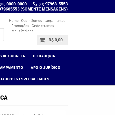
0000-0000
97968-5553
(00)
(21)
 979685553 (SOMENTE MENSAGENS)
Home
Quem Somos
Lançamentos
Promoções
Onde estamos
Meus Pedidos
R$ 0,00
S DE CORNETA
HIERARQUIA
CAMPAMENTO
APOIO JURÍDICO
UADROS & ESPECIALIDADES
ICA