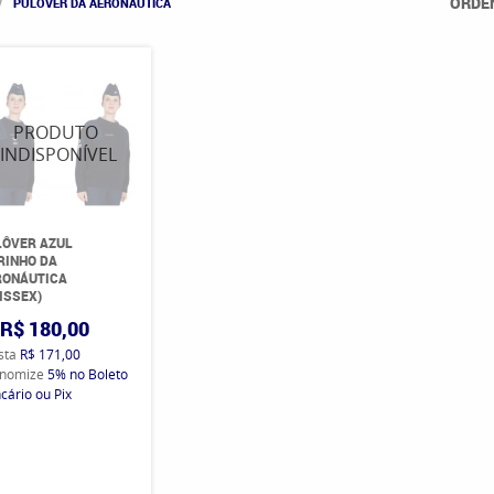
ORDE
PULÔVER DA AERONÁUTICA
LÔVER AZUL
RINHO DA
RONÁUTICA
ISSEX)
R$ 180,00
ista
R$ 171,00
nomize
5%
no Boleto
cário ou Pix