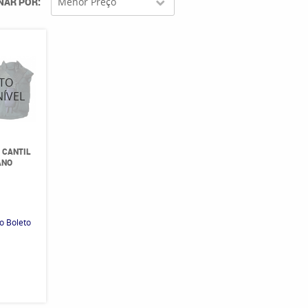
NAR POR
Menor Preço
 CANTIL
ANO
0
o Boleto