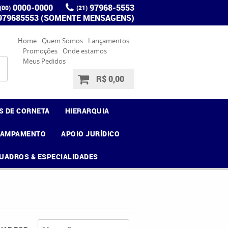
0000-0000
97968-5553
(00)
(21)
 979685553 (SOMENTE MENSAGENS)
Home
Quem Somos
Lançamentos
Promoções
Onde estamos
Meus Pedidos
R$ 0,00
S DE CORNETA
HIERARQUIA
CAMPAMENTO
APOIO JURÍDICO
UADROS & ESPECIALIDADES