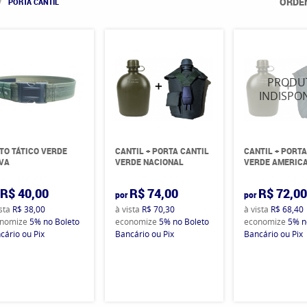
ORDE
PORTA CANTIL
TO TÁTICO VERDE
CANTIL + PORTA CANTIL
CANTIL + PORTA
VA
VERDE NACIONAL
VERDE AMERIC
R$ 40,00
R$ 74,00
R$ 72,0
por
por
ista
R$ 38,00
à vista
R$ 70,30
à vista
R$ 68,40
nomize
5%
no Boleto
economize
5%
no Boleto
economize
5%
n
cário ou Pix
Bancário ou Pix
Bancário ou Pix