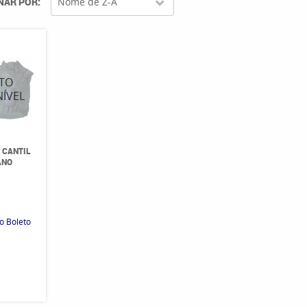
NAR POR
Nome de Z-A
 CANTIL
ANO
0
o Boleto