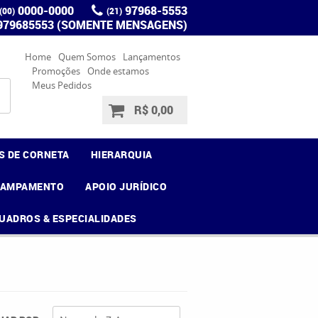
0000-0000
97968-5553
(00)
(21)
 979685553 (SOMENTE MENSAGENS)
Home
Quem Somos
Lançamentos
Promoções
Onde estamos
Meus Pedidos
R$ 0,00
S DE CORNETA
HIERARQUIA
CAMPAMENTO
APOIO JURÍDICO
UADROS & ESPECIALIDADES