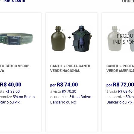
ORDE
PORTA CANTIL
TO TÁTICO VERDE
CANTIL + PORTA CANTIL
CANTIL + PORTA
VA
VERDE NACIONAL
VERDE AMERIC
R$ 40,00
R$ 74,00
R$ 72,0
por
por
ista
R$ 38,00
à vista
R$ 70,30
à vista
R$ 68,40
nomize
5%
no Boleto
economize
5%
no Boleto
economize
5%
n
cário ou Pix
Bancário ou Pix
Bancário ou Pix