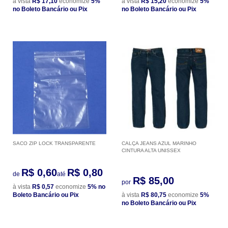
à vista
R$ 17,10
economize
5%
à vista
R$ 15,20
economize
5%
no Boleto Bancário ou Pix
no Boleto Bancário ou Pix
SACO ZIP LOCK TRANSPARENTE
CALÇA JEANS AZUL MARINHO
CINTURA ALTA UNISSEX
R$ 0,60
R$ 0,80
de
até
R$ 85,00
por
à vista
R$ 0,57
economize
5%
no
Boleto Bancário ou Pix
à vista
R$ 80,75
economize
5%
no Boleto Bancário ou Pix