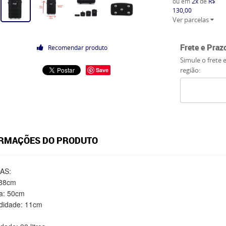
ou em
2x
de
R$
130,00
Ver parcelas
Frete e Praz
Recomendar produto
Simule o frete 
região:
Save
RMAÇÕES DO PRODUTO
AS:
 88cm
a: 50cm
didade: 11cm