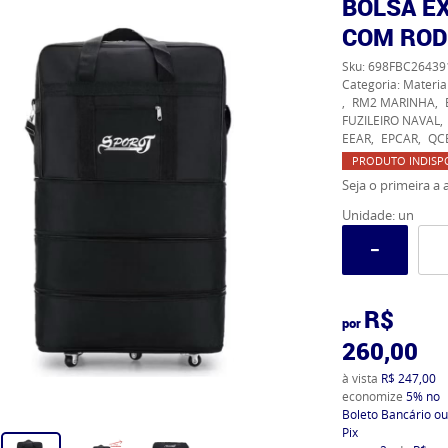
BOLSA EX
COM ROD
Sku:
698FBC26439
Categoria:
Materia
RM2 MARINHA
FUZILEIRO NAVAL
EEAR
EPCAR
QC
PRODUTO INDISP
Seja o primeira a a
Unidade: un
R$
por
260,00
à vista
R$ 247,00
economize
5%
no
Boleto Bancário ou
Pix