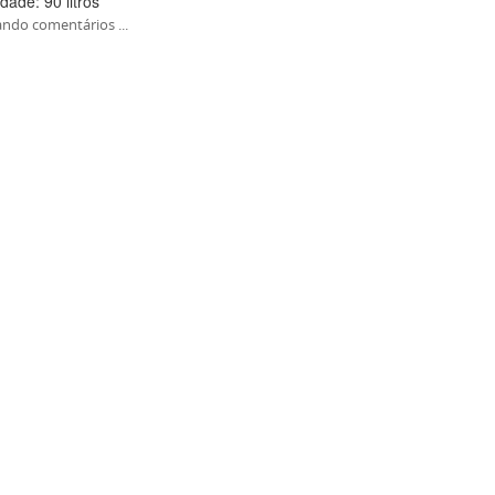
dade: 90 litros
ndo comentários ...