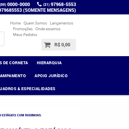
0000-0000
97968-5553
(00)
(21)
 979685553 (SOMENTE MENSAGENS)
Home
Quem Somos
Lançamentos
Promoções
Onde estamos
Meus Pedidos
R$ 0,00
S DE CORNETA
HIERARQUIA
CAMPAMENTO
APOIO JURÍDICO
UADROS & ESPECIALIDADES
3 ESTÁGIOS COM RODINHAS.