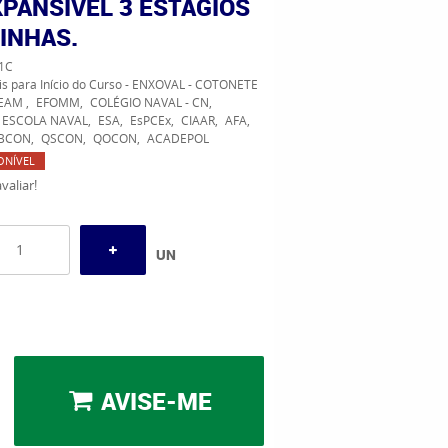
PANSÍVEL 3 ESTÁGIOS
INHAS.
1C
is para Início do Curso - ENXOVAL - COTONETE
EAM
EFOMM
COLÉGIO NAVAL - CN
ESCOLA NAVAL
ESA
EsPCEx
CIAAR
AFA
BCON
QSCON
QOCON
ACADEPOL
ONÍVEL
valiar!
UN
AVISE-ME