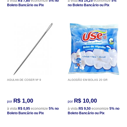
à vista
R$ 7,60
economize
5%
no
à vista
R$ 14,25
economize
5%
Boleto Bancário ou Pix
no Boleto Bancário ou Pix
AGULHA DE COSER Nº 9
ALGODÃO EM BOLAS 20 GR
R$ 1,00
R$ 10,00
por
por
à vista
R$ 0,95
economize
5%
no
à vista
R$ 9,50
economize
5%
no
Boleto Bancário ou Pix
Boleto Bancário ou Pix