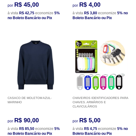
R$ 45,00
R$ 4,00
por
por
à vista
R$ 42,75
economize
5%
à vista
R$ 3,80
economize
5%
no
no Boleto Bancário ou Pix
Boleto Bancário ou Pix
CASACO DE MOLETOM AZUL-
CHAVEIROS IDENTIFICADORES PARA
MARINHO
CHAVES. ARMÁRIOS E
CLAVICULÁRIOS
R$ 90,00
R$ 5,00
por
por
à vista
R$ 85,50
economize
5%
à vista
R$ 4,75
economize
5%
no
no Boleto Bancário ou Pix
Boleto Bancário ou Pix