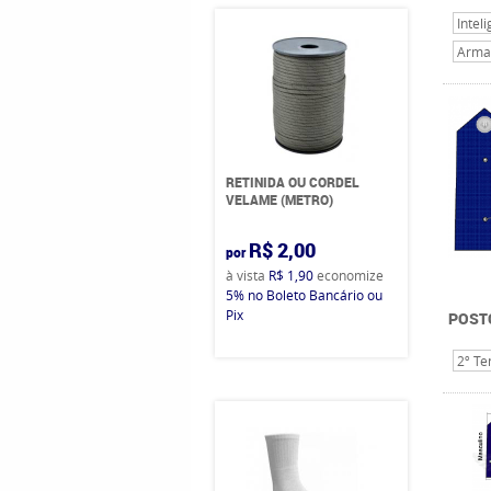
Intel
Arma
RETINIDA OU CORDEL
VELAME (METRO)
R$ 2,00
por
à vista
R$ 1,90
economize
5%
no Boleto Bancário ou
Pix
POST
2º Te