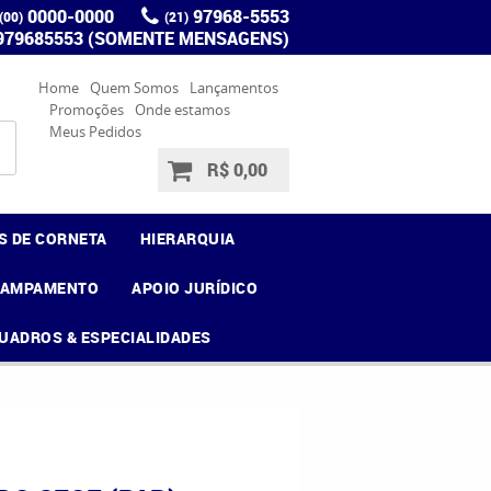
0000-0000
97968-5553
(00)
(21)
 979685553 (SOMENTE MENSAGENS)
Home
Quem Somos
Lançamentos
Promoções
Onde estamos
Meus Pedidos
R$ 0,00
S DE CORNETA
HIERARQUIA
CAMPAMENTO
APOIO JURÍDICO
UADROS & ESPECIALIDADES