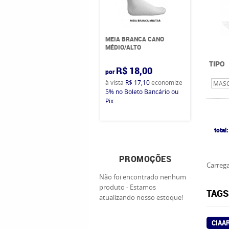
MEIA BRANCA CANO
MÉDIO/ALTO
TIPO
R$ 18,00
por
à vista
R$ 17,10
economize
MAS
5%
no Boleto Bancário ou
Pix
total:
PROMOÇÕES
Carrega
Não foi encontrado nenhum
produto - Estamos
TAGS
atualizando nosso estoque!
CIAA