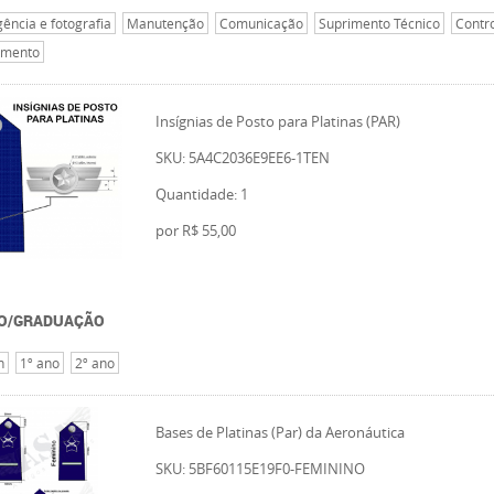
igência e fotografia
Manutenção
Comunicação
Suprimento Técnico
Contr
mento
Insígnias de Posto para Platinas (PAR)
SKU: 5A4C2036E9EE6-1TEN
Quantidade: 1
por
R$ 55,00
O/GRADUAÇÃO
n
1º ano
2º ano
Bases de Platinas (Par) da Aeronáutica
SKU: 5BF60115E19F0-FEMININO