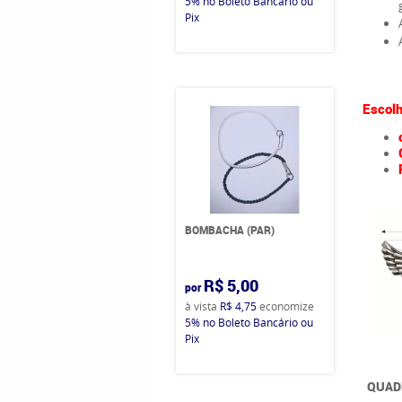
5%
no Boleto Bancário ou
Pix
Escolh
BOMBACHA (PAR)
R$ 5,00
por
à vista
R$ 4,75
economize
5%
no Boleto Bancário ou
Pix
QUAD