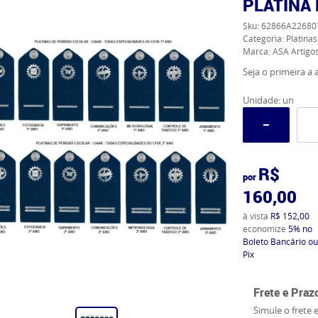
PLATINA 
Sku:
62866A22680
Categoria:
Platina
Marca:
ASA Artigos
Seja o primeira a a
Unidade: un
R$
por
160,00
à vista
R$ 152,00
economize
5%
no
Boleto Bancário ou
Pix
Frete e Praz
Simule o frete 