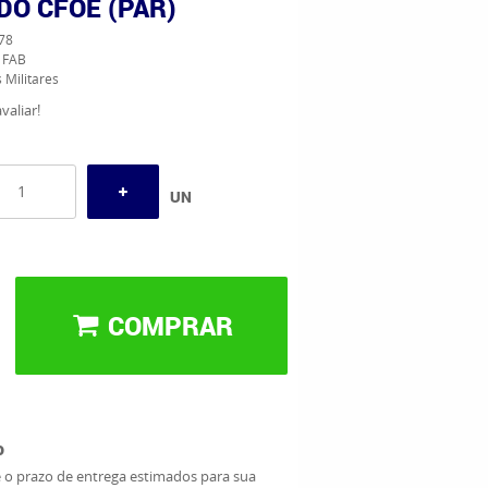
DO CFOE (PAR)
78
s FAB
 Militares
valiar!
UN
COMPRAR
o
e o prazo de entrega estimados para sua