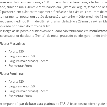
base, em platinas masculinas, e 100 mm em platinas femininas, e fechando
lado; subindo mais 20mm e terminando em 0,0mm de largura, fechando nes
O passante, em plástico transparente, flexível e não elástico, com 1mm de
comprimento, possui um botão de pressão, tamanho médio, medindo 12 m
pequeno, medindo 8mm de diâmetro, a fim de fixá-lo a 28 mm da extremidade 
aplicado por baixo do forro de feltro.
As insígnias de posto e distintivos de quadro são fabricados em
metal crom
parte superior da platina (frente), de metal prateado polido, garantindo bri
Platina Masculina:
Altura: 130mm
Largura menor: 50mm
Largura maior (base): 55mm
Espessura: 2mm
Platina Feminina:
Altura: 120mm
Largura menor: 50mm
Largura maior (base): 55mm
Espessura: 2mm
Acompanha
1 par de base para platinas
da FAB. A base possui diferença de 