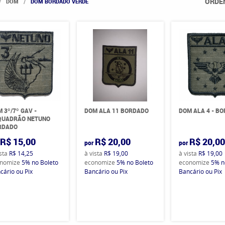
ORDE
DOM
DOM BORDADO VERDE
 3º/7º GAV -
DOM ALA 11 BORDADO
DOM ALA 4 - B
QUADRÃO NETUNO
RDADO
R$ 15,00
R$ 20,00
R$ 20,0
por
por
ista
R$ 14,25
à vista
R$ 19,00
à vista
R$ 19,00
nomize
5%
no Boleto
economize
5%
no Boleto
economize
5%
n
cário ou Pix
Bancário ou Pix
Bancário ou Pix