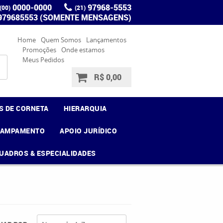
0000-0000
97968-5553
(00)
(21)
 979685553 (SOMENTE MENSAGENS)
Home
Quem Somos
Lançamentos
Promoções
Onde estamos
Meus Pedidos
R$ 0,00
S DE CORNETA
HIERARQUIA
CAMPAMENTO
APOIO JURÍDICO
UADROS & ESPECIALIDADES