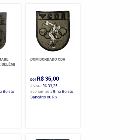
BABE
DOM BORDADO CDA
E BELÉM)
0
R$ 35,00
por
à vista
R$ 33,25
o Boleto
economize
5%
no Boleto
Bancário ou Pix