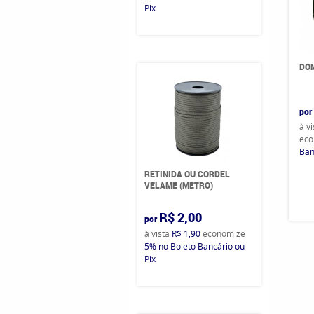
Pix
DO
por
à v
eco
Ban
RETINIDA OU CORDEL
VELAME (METRO)
R$ 2,00
por
à vista
R$ 1,90
economize
5%
no Boleto Bancário ou
Pix