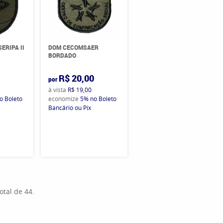
ERIPA II
DOM CECOMSAER
BORDADO
0
R$ 20,00
por
à vista
R$ 19,00
o Boleto
economize
5%
no Boleto
Bancário ou Pix
otal de 44.