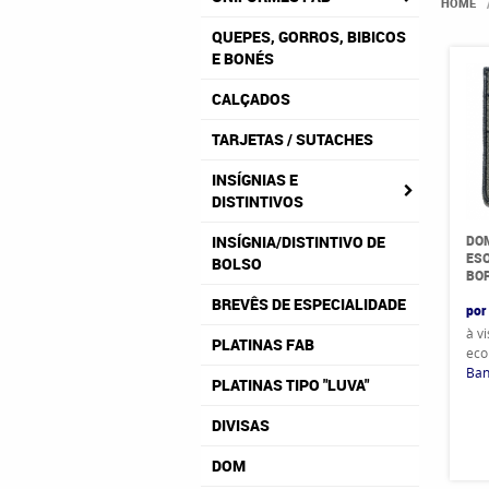
HOME
QUEPES, GORROS, BIBICOS
E BONÉS
CALÇADOS
TARJETAS / SUTACHES
INSÍGNIAS E
DISTINTIVOS
DOM
INSÍGNIA/DISTINTIVO DE
ES
BOLSO
BO
BREVÊS DE ESPECIALIDADE
por
à v
PLATINAS FAB
eco
Ban
PLATINAS TIPO "LUVA"
DIVISAS
DOM