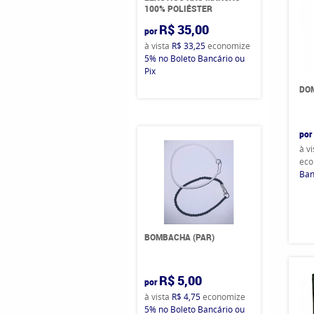
100% POLIÉSTER
R$ 35,00
por
à vista
R$ 33,25
economize
5%
no Boleto Bancário ou
Pix
DO
por
à v
eco
Ban
BOMBACHA (PAR)
R$ 5,00
por
à vista
R$ 4,75
economize
5%
no Boleto Bancário ou