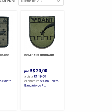
NAR POR
Nome de A-Z
ORDADO
DOM BANT BORDADO
0
R$ 20,00
por
à vista
R$ 19,00
o Boleto
economize
5%
no Boleto
Bancário ou Pix