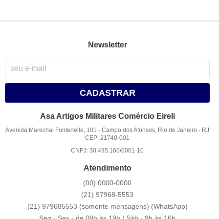
Newsletter
CADASTRAR
Asa Artigos Militares Comércio Eireli
Avenida Marechal Fontenelle, 101
-
Campo dos Afonsos, Rio de Janeiro
-
RJ
CEP: 21740-001
CNPJ: 30.495.160/0001-10
Atendimento
(00)
0000-0000
(21)
97968-5553
(21) 979685553 (somente mensagens)
(WhatsApp)
Seg - Sex - de 09h às 19h / Sáb - 9h às 16h