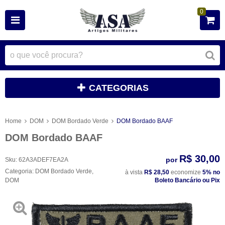
0
CATEGORIAS
Home
DOM
DOM Bordado Verde
DOM Bordado BAAF
DOM Bordado BAAF
R$ 30,00
por
Sku:
62A3ADEF7EA2A
Categoria:
DOM Bordado Verde
,
à vista
R$ 28,50
economize
5%
no
DOM
Boleto Bancário ou Pix