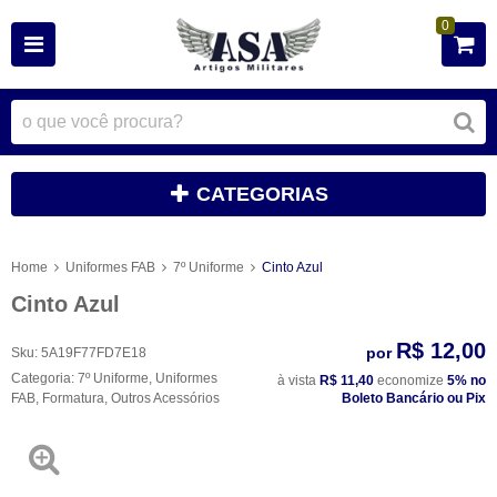
0
CATEGORIAS
Home
Uniformes FAB
7º Uniforme
Cinto Azul
Cinto Azul
R$ 12,00
por
Sku:
5A19F77FD7E18
Categoria:
7º Uniforme
,
Uniformes
à vista
R$ 11,40
economize
5%
no
FAB
,
Formatura
,
Outros Acessórios
Boleto Bancário ou Pix