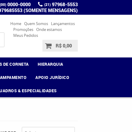
0000-0000
97968-5553
(00)
(21)
 979685553 (SOMENTE MENSAGENS)
Home
Quem Somos
Lançamentos
Promoções
Onde estamos
Meus Pedidos
R$ 0,00
S DE CORNETA
HIERARQUIA
CAMPAMENTO
APOIO JURÍDICO
UADROS & ESPECIALIDADES