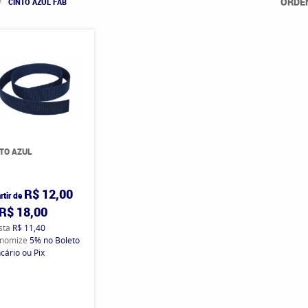
ORDE
CINTO AZUL FAB
TO AZUL
R$ 12,00
rtir de
R$ 18,00
ista
R$ 11,40
nomize
5%
no Boleto
cário ou Pix