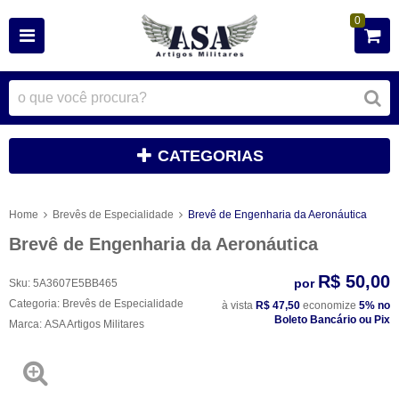
0
CATEGORIAS
Home
Brevês de Especialidade
Brevê de Engenharia da Aeronáutica
Brevê de Engenharia da Aeronáutica
R$ 50,00
por
Sku:
5A3607E5BB465
Categoria:
Brevês de Especialidade
à vista
R$ 47,50
economize
5%
no
Boleto Bancário ou Pix
Marca:
ASA Artigos Militares